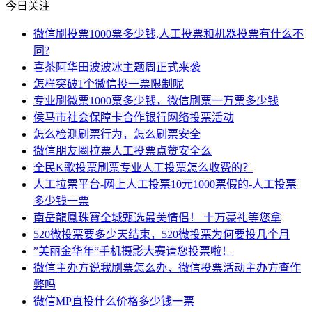
今日关注
微信刷投票1000票多少钱,人工投票和机器投票有什么不
同?
喜茶阿华田波波冰主题周正式来袭
怎样突破1个微信投一票限制呢
专业刷微票1000票多少钱，微信刷票一万票多少钱
侯马市社会保障卡合作银行网络投票活动
怎么检测刷票行为，怎么刷票安全
微信朋友圈拉票人工投票点赞安全么
全民K歌投票刷票专业人工投票怎么收费的？
人工拉票平台-网上人工投票10元1000票假的-人工投票
多少钱一票
南岳龍鳯珠寶全城甄选最美情侣！ 十万豪礼等您拿
520微投票要多少天结束，520微投票为何要投几个月
”美丽金华年“手机摄影大赛请您投票啦！
微信主办方说我刷票怎么办，微信投票活动主办方查作
弊吗
微信MP直投什么价格多少钱一票