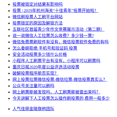
投票被锁定对结果有影响吗
投票 | 2019年杭州海关“十佳青年”投票开始啦！
微信刷投票人工刷平台网站
投票锁定的原因及解锁方法
五联社区首届青少年作文竞赛展示活动（第二期）
说一说微信人工拉票怎么收费？多少钱一票?
微信免费票刷软件有没有，微信投票软件免费的有吗
怎么委婉拒绝 手机号和验证码 投票
安全活动投票多少钱什么价格
小程序人工刷票平台有没有，小程序可以刷票吗
重庆日报2020年度公益评选活动投票
破解投票程序能否实现？
网上投票拉票微信投票-微信拉票-微信投票真实么？
公众号关注量可以刷吗
网上刷票能被发现吗，人工刷票能被查出来吗？
今天讲解下人工投票怎么操作刷投票的,费用一般多少
人气
佳丽
金陵
旗袍
团队