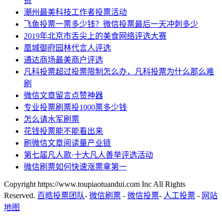
费
潮州最美科技工作者投票活动
飞鱼投票一票多少钱？微信投票最后一天冲刺多少
2019年北京市舌尖上的美食网络评选大赛
凰城御府园林代言人评选
通达商场最美商户评选
凡科投票超过投票限制怎么办，凡科投票为什么那么难
刷
微信文章留言点赞神器
专业投票刷票投1000票多少钱
怎么请水军刷票
花钱投票能不能看出来
刷微信文章阅读量产业链
第七届凡人歌·十大凡人善举评选活动
微信刷票如何快速涨票拿第一
Copyright https://www.toupiaotuandui.com Inc All Rights
Reserved.
百皓投票团队
-
微信刷票
-
微信投票
-
人工投票
-
网站
地图