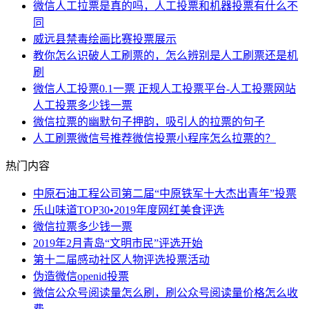
微信人工拉票是真的吗，人工投票和机器投票有什么不
同
威远县禁毒绘画比赛投票展示
教你怎么识破人工刷票的，怎么辨别是人工刷票还是机
刷
微信人工投票0.1一票 正规人工投票平台-人工投票网站
人工投票多少钱一票
微信拉票的幽默句子押韵，吸引人的拉票的句子
人工刷票微信号推荐微信投票小程序怎么拉票的？
热门内容
中原石油工程公司第二届“中原铁军十大杰出青年”投票
乐山味道TOP30•2019年度网红美食评选
微信拉票多少钱一票
2019年2月青岛“文明市民”评选开始
第十二届感动社区人物评选投票活动
伪造微信openid投票
微信公众号阅读量怎么刷，刷公众号阅读量价格怎么收