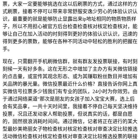
票，大家一定要能够挑选在这以后刷票的方式，通过这样的方
式刷票，接着不停可以带来非常舒服安逸少劳心的体验认识认
识，最重要的就是能够防止显露出来ip地址相同的物质物质样
子，所以不用担心被官方后台检查检查核对核定检查核对，能
够让自己在加入活动的时刻得到更好的体验认识认识，迅速的
得到更多的票数，能够在各种不同活动中轻松的胜利的把握在
手。
现在，只需翻开手机刷微信群，就有群友发投票联接，有时刻
刻候一天有好多条。这在无形之中增加了主办方有关微信链接
的点击量，或宣传其观念形态、或为其赚取粉丝数目并增加有
关品牌的暴光量。微信投票最近什么价格？直接告诉你网上真
实微信号拉票多少钱我们有专业的团队，24小时为你效劳。由
于通过网络渠道“那次是朋友的女孩子加入宝宝大赛，选上后
会有奖品拿，一共十天时间里，我接着不停自己每天坚决维持
投票，况且还发动家人帮助投票，但说真实的话，都是自愿
的，固然很浪消耗时间间。通过微信，记者将正在进行的某大
型最妙美艳丽女子物检查核对核定检查核对审查决定比较推选
活动微信检查核对核定检查核对审查决定比较推选投票的联接