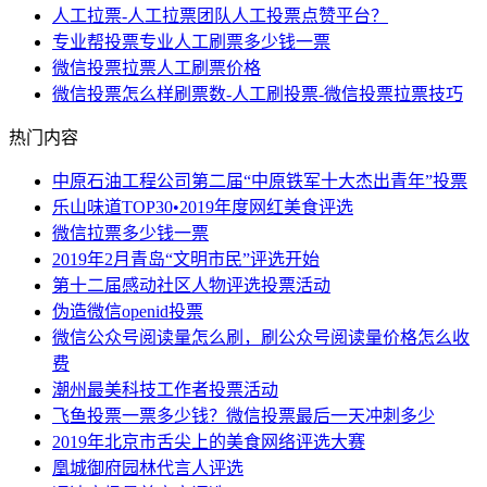
人工拉票-人工拉票团队人工投票点赞平台？
专业帮投票专业人工刷票多少钱一票
微信投票拉票人工刷票价格
微信投票怎么样刷票数-人工刷投票-微信投票拉票技巧
热门内容
中原石油工程公司第二届“中原铁军十大杰出青年”投票
乐山味道TOP30•2019年度网红美食评选
微信拉票多少钱一票
2019年2月青岛“文明市民”评选开始
第十二届感动社区人物评选投票活动
伪造微信openid投票
微信公众号阅读量怎么刷，刷公众号阅读量价格怎么收
费
潮州最美科技工作者投票活动
飞鱼投票一票多少钱？微信投票最后一天冲刺多少
2019年北京市舌尖上的美食网络评选大赛
凰城御府园林代言人评选