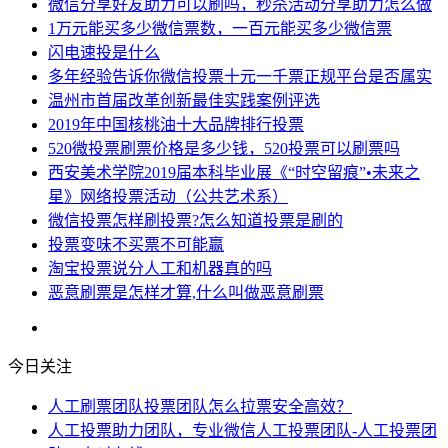
微信分享好友助力可以刷吗，秒杀活动分享助力怎么做
1万元能买多少微信票数，一百元能买多少微信票
闪电速投是什么
多年经验告诉你微信投票十元一千票正规平台是否属实
温州市首届改革创新最佳实践案例评选
2019年中国核桃油十大品牌排行投票
520微投票刷票价格是多少钱，520投票可以刷票吗
西安美术学院2019届本科毕业展《“时空留痕”•未来之
星》网络投票活动（公共艺术系）
微信投票怎样刷投票?怎么知道投票是刷的
投票变味不买票不可能赢
淘宝投票说分人工和机器真的吗
恶意刷票是怎样才算,什么叫做恶意刷票
今日关注
人工刷票团队投票团队怎么拉票安全高效？
人工投票助力团队，专业微信人工投票团队-人工投票团