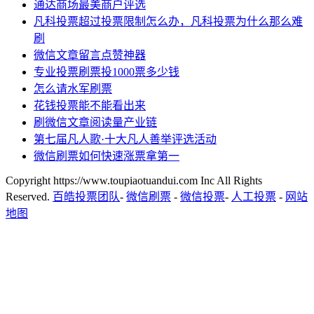
通达商场最美商户评选
凡科投票超过投票限制怎么办，凡科投票为什么那么难
刷
微信文章留言点赞神器
专业投票刷票投1000票多少钱
怎么请水军刷票
花钱投票能不能看出来
刷微信文章阅读量产业链
第七届凡人歌·十大凡人善举评选活动
微信刷票如何快速涨票拿第一
Copyright https://www.toupiaotuandui.com Inc All Rights
Reserved.
百皓投票团队
-
微信刷票
-
微信投票
-
人工投票
-
网站
地图