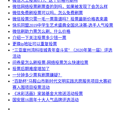
微信人工投票0.15，这个价格可能吗
微信网络投票刷票查的到吗，如果被发现了会怎么样
微信免费刷投票可以吗，怎么免费刷票
微信投票只需一毛一票靠谱吗？投票最新价格表来袭
快乐同盟2019中学生艺术盛典全国总决赛-选手人气投票
微信刷助力票怎么刷，什么价格
介绍一下关注投票多少钱一票
更换ip地址可以重复投票
“三亚崖州湾科技城青年奋斗奖” （2020年第一届）评选
活动
问卷星怎么刷投票-网络投票怎么快速拉票
​投票后期难度增加了
一分钟多少票有刷票嫌疑？
“百助杯”马鞍山市新时代文明实践志愿服务项目大赛初
赛入围项目投票活动
《冰彩活画》家装基金大放送活动投票
国安居16周年十大人气品牌评选活动