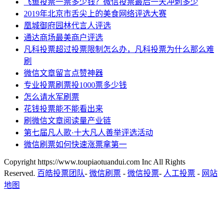
飞鱼投票一票多少钱？微信投票最后一天冲刺多少
2019年北京市舌尖上的美食网络评选大赛
凰城御府园林代言人评选
通达商场最美商户评选
凡科投票超过投票限制怎么办，凡科投票为什么那么难
刷
微信文章留言点赞神器
专业投票刷票投1000票多少钱
怎么请水军刷票
花钱投票能不能看出来
刷微信文章阅读量产业链
第七届凡人歌·十大凡人善举评选活动
微信刷票如何快速涨票拿第一
Copyright https://www.toupiaotuandui.com Inc All Rights
Reserved.
百皓投票团队
-
微信刷票
-
微信投票
-
人工投票
-
网站
地图