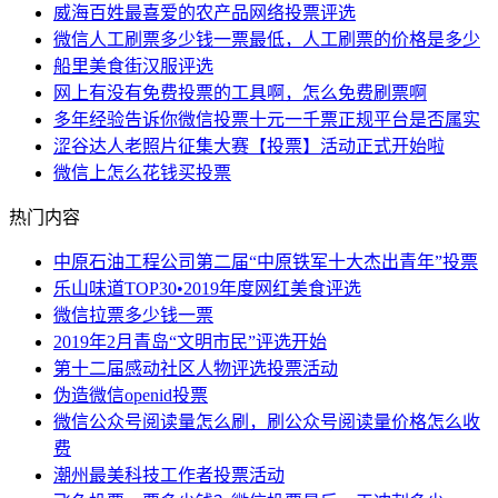
威海百姓最喜爱的农产品网络投票评选
微信人工刷票多少钱一票最低，人工刷票的价格是多少
船里美食街汉服评选
网上有没有免费投票的工具啊，怎么免费刷票啊
多年经验告诉你微信投票十元一千票正规平台是否属实
涩谷达人老照片征集大赛【投票】活动正式开始啦
微信上怎么花钱买投票
热门内容
中原石油工程公司第二届“中原铁军十大杰出青年”投票
乐山味道TOP30•2019年度网红美食评选
微信拉票多少钱一票
2019年2月青岛“文明市民”评选开始
第十二届感动社区人物评选投票活动
伪造微信openid投票
微信公众号阅读量怎么刷，刷公众号阅读量价格怎么收
费
潮州最美科技工作者投票活动