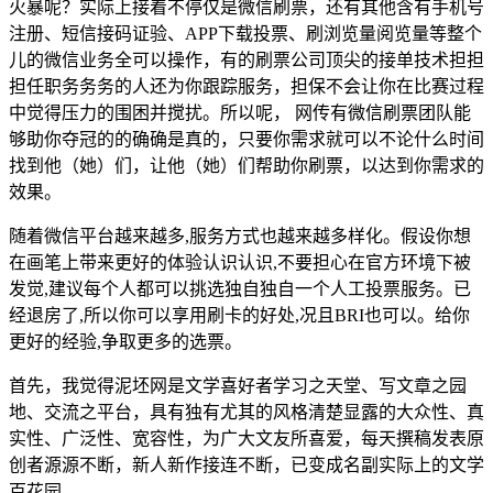
火暴呢？实际上接着不停仅是微信刷票，还有其他含有手机号
注册、短信接码证验、APP下载投票、刷浏览量阅览量等整个
儿的微信业务全可以操作，有的刷票公司顶尖的接单技术担担
担任职务务务的人还为你跟踪服务，担保不会让你在比赛过程
中觉得压力的围困并搅扰。所以呢， 网传有微信刷票团队能
够助你夺冠的的确确是真的，只要你需求就可以不论什么时间
找到他（她）们，让他（她）们帮助你刷票，以达到你需求的
效果。
随着微信平台越来越多,服务方式也越来越多样化。假设你想
在画笔上带来更好的体验认识认识,不要担心在官方环境下被
发觉,建议每个人都可以挑选独自独自一个人工投票服务。已
经退房了,所以你可以享用刷卡的好处,况且BRI也可以。给你
更好的经验,争取更多的选票。
首先，我觉得泥坯网是文学喜好者学习之天堂、写文章之园
地、交流之平台，具有独有尤其的风格清楚显露的大众性、真
实性、广泛性、宽容性，为广大文友所喜爱，每天撰稿发表原
创者源源不断，新人新作接连不断，已变成名副实际上的文学
百花园。