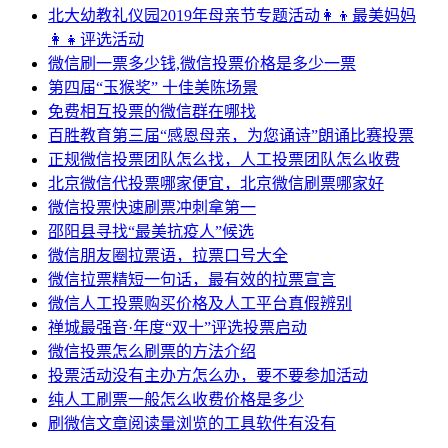
北大幼教礼仪园2019年母亲节专题活动👩‍👦最美妈妈
👩‍👧评选活动
微信刷一票多少钱,微信投票价格是多少一票
第四届“玉猴奖” 十佳美陈场景
免费相互投票的微信群在哪找
百胜教育第三届“感恩母亲，为您诵诗”朗诵比赛投票
正规微信投票团队怎么找，人工投票团队怎么收费
北京微信代投票哪家便宜，北京微信刷票哪家好
微信投票快速刷票冲刺拿第一
邵阳县寻找“最美抗疫人”候选
微信朋友圈拉票语，拉票口号大全
微信拉票精短一句话，最有效的拉票宣言
微信人工投票购买价格及人工平台真假辨别
禅城最强音·年度“双十”评选投票启动
微信投票怎么刷票的方法介绍
投票活动没有主办方怎么办，要不要参加活动
纯人工刷票一般怎么收费价格是多少
刷微信文章阅读量浏览的工具软件有没有