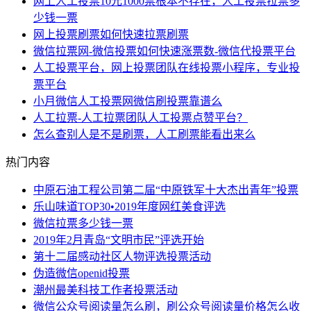
网上人工投票10元1000票根本不存在，人工投票拉票多
少钱一票
网上投票刷票如何快速拉票刷票
微信拉票网-微信投票如何快速涨票数-微信代投票平台
人工投票平台，网上投票团队在线投票小程序，专业投
票平台
小月微信人工投票网微信刷投票靠谱么
人工拉票-人工拉票团队人工投票点赞平台？
怎么查别人是不是刷票，人工刷票能看出来么
热门内容
中原石油工程公司第二届“中原铁军十大杰出青年”投票
乐山味道TOP30•2019年度网红美食评选
微信拉票多少钱一票
2019年2月青岛“文明市民”评选开始
第十二届感动社区人物评选投票活动
伪造微信openid投票
潮州最美科技工作者投票活动
微信公众号阅读量怎么刷，刷公众号阅读量价格怎么收