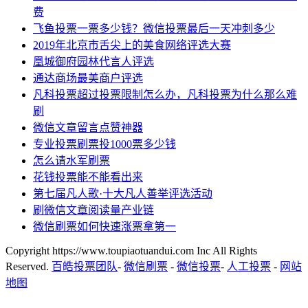
费
飞鱼投票一票多少钱？微信投票最后一天冲刺多少
2019年北京市舌尖上的美食网络评选大赛
凰城御府园林代言人评选
通达商场最美商户评选
凡科投票超过投票限制怎么办，凡科投票为什么那么难
刷
微信文章留言点赞神器
专业投票刷票投1000票多少钱
怎么请水军刷票
花钱投票能不能看出来
第七届凡人歌·十大凡人善举评选活动
刷微信文章阅读量产业链
微信刷票如何快速涨票拿第一
Copyright https://www.toupiaotuandui.com Inc All Rights
Reserved.
百皓投票团队
-
微信刷票
-
微信投票
-
人工投票
-
网站
地图