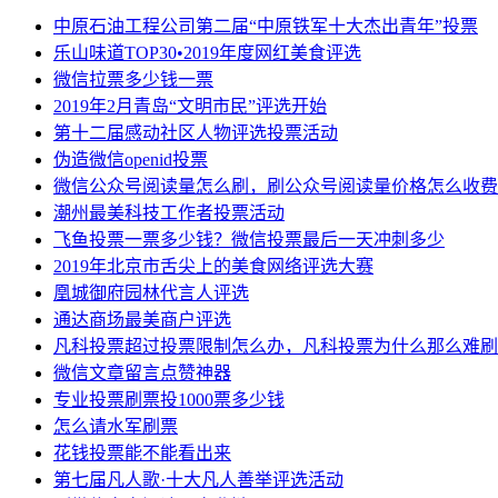
中原石油工程公司第二届“中原铁军十大杰出青年”投票
乐山味道TOP30•2019年度网红美食评选
微信拉票多少钱一票
2019年2月青岛“文明市民”评选开始
第十二届感动社区人物评选投票活动
伪造微信openid投票
微信公众号阅读量怎么刷，刷公众号阅读量价格怎么收费
潮州最美科技工作者投票活动
飞鱼投票一票多少钱？微信投票最后一天冲刺多少
2019年北京市舌尖上的美食网络评选大赛
凰城御府园林代言人评选
通达商场最美商户评选
凡科投票超过投票限制怎么办，凡科投票为什么那么难刷
微信文章留言点赞神器
专业投票刷票投1000票多少钱
怎么请水军刷票
花钱投票能不能看出来
第七届凡人歌·十大凡人善举评选活动