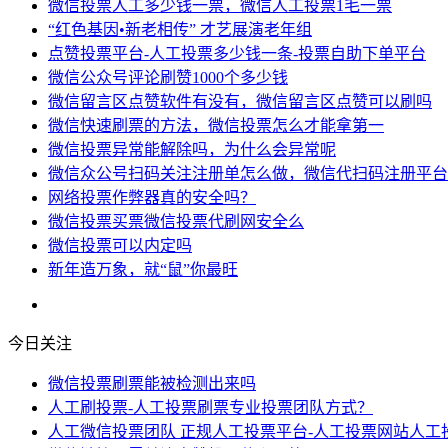
微信投票人工多少钱一票，微信人工投票1毛一票
“红色基因•新老相传” 才艺展演老年组
点赞投票平台-人工投票多少钱一条-投票自助下单平台
微信公众号评论刷赞1000个多少钱
微信留言区点赞软件有没有，微信留言区点赞可以刷吗
微信快速刷票的方法，微信投票怎么才能拿第一
微信投票异常能解除吗，为什么会异常呢
微信众公号扫码关注注册单怎么做，微信代扫码注册平台
网络投票作弊器真的安全吗？
微信投票买票微信投票代刷网安全么
微信投票可以内定吗
新年造万象，就“鼠”你最旺
今日关注
微信投票刷票能被检测出来吗
人工刷投票-人工投票刷票专业投票团队方式？
人工微信投票团队 正规人工投票平台-人工投票网站人工