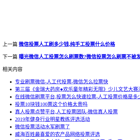
上一篇
微信投票人工刷多少钱,纯手工投票什么价格
下一篇
曝光微信人工投票怎么刷票数?微信投票怎么刷票不被发
相关内容
专业刷票微信-人工代投票-微信怎么拉票快
第三届《金瑞大药房●欢乐童年精彩无限》少儿文艺大赛
在线微信刷票平台,投票怎么快速拉票-人工投票价格是多
投票10块钱100票这个价格太贵吗
真人投票点赞平台,人工投票团队-微信真人投票
2019年健身行业明星教练评选活动
微信投票活动水军刷票了
威海百姓最喜爱的农产品网络投票评选