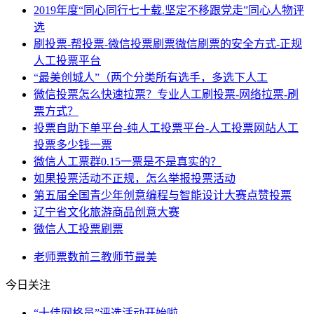
2019年度“同心同行七十载.坚定不移跟党走”同心人物评
选
刷投票-帮投票-微信投票刷票微信刷票的安全方式-正规
人工投票平台
“最美创城人”（两个分类所有选手，多选下人工
微信投票怎么快速拉票？专业人工刷投票-网络拉票-刷
票方式？
投票自助下单平台-纯人工投票平台-人工投票网站人工
投票多少钱一票
微信人工票群0.15一票是不是真实的？
如果投票活动不正规，怎么举报投票活动
第五届全国青少年创意编程与智能设计大赛点赞投票
辽宁省文化旅游商品创意大赛
微信人工投票刷票
老师
票数
前三
教师节
最美
今日关注
“十佳网格员”评选活动开始啦