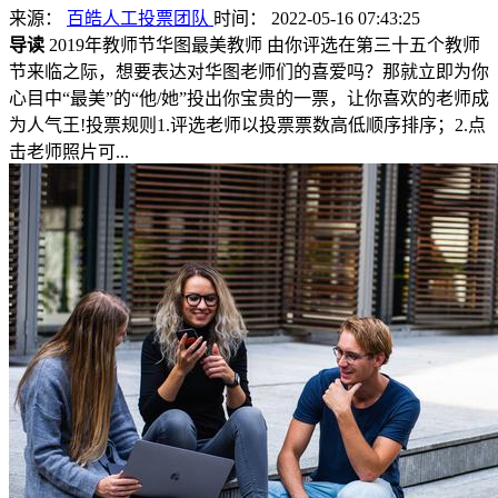
来源：
百皓人工投票团队
时间： 2022-05-16 07:43:25
导读
2019年教师节华图最美教师 由你评选在第三十五个教师
节来临之际，想要表达对华图老师们的喜爱吗？那就立即为你
心目中“最美”的“他/她”投出你宝贵的一票，让你喜欢的老师成
为人气王!投票规则1.评选老师以投票票数高低顺序排序；2.点
击老师照片可...