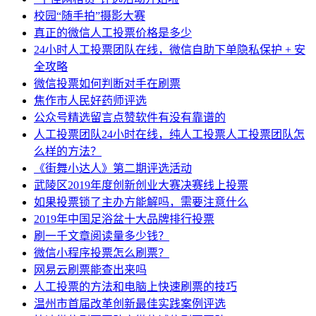
校园“随手拍”摄影大赛
真正的微信人工投票价格是多少
24小时人工投票团队在线，微信自助下单隐私保护 + 安
全攻略
微信投票如何判断对手在刷票
焦作市人民好药师评选
公众号精选留言点赞软件有没有靠谱的
人工投票团队24小时在线，纯人工投票人工投票团队怎
么样的方法？
《街舞小达人》第二期评选活动
武陵区2019年度创新创业大赛决赛线上投票
如果投票锁了主办方能解吗，需要注意什么
2019年中国足浴盆十大品牌排行投票
刷一千文章阅读量多少钱？
微信小程序投票怎么刷票？
网易云刷票能查出来吗
人工投票的方法和电脑上快速刷票的技巧
温州市首届改革创新最佳实践案例评选