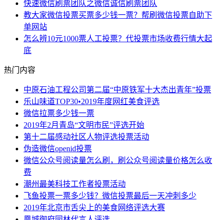
快速微信刷票团队之微信诚信刷票团队
教大家微信投票买票多少钱一票？帮刷微信投票自助下
单网站
怎么辨10元1000票人工投票？代投票市场收费行情大起
底
热门内容
中原石油工程公司第二届“中原铁军十大杰出青年”投票
乐山味道TOP30•2019年度网红美食评选
微信拉票多少钱一票
2019年2月青岛“文明市民”评选开始
第十二届感动社区人物评选投票活动
伪造微信openid投票
微信公众号阅读量怎么刷，刷公众号阅读量价格怎么收
费
潮州最美科技工作者投票活动
飞鱼投票一票多少钱？微信投票最后一天冲刺多少
2019年北京市舌尖上的美食网络评选大赛
凰城御府园林代言人评选