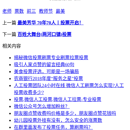
老师
票数
前三
教师节
最美
上一篇
最美芳华 70年70人丨投票开启！
下一篇
百姓大舞台(两河口镇)投票
相关内容
揭秘微信投票刷票专业刷票拉票投票
吸引人家点赞的留言经典60句
美食投票评选，可能是一场骗局
农商银行2018年度“服务之星”投票
人工投票团队24小时在线 微信人工刷票怎么实现?人工
投票收费多少?
投票,微信人工投票,微信人工拉票-专业投票
微信公众号怎么增加粉丝？
朋友圈点赞收费吗价格是多少，朋友圈点赞花钱吗
幼儿园投票外挂有没有，怎么安全的涨票数
在群里面发布了投票任务，算刷票吗？