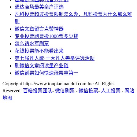
通达商场最美商户评选
凡科投票超过投票限制怎么办，凡科投票为什么那么难
刷
微信文章留言点赞神器
专业投票刷票投1000票多少钱
怎么请水军刷票
花钱投票能不能看出来
第七届凡人歌·十大凡人善举评选活动
刷微信文章阅读量产业链
微信刷票如何快速涨票拿第一
Copyright https://www.toupiaotuandui.com Inc All Rights
Reserved.
百皓投票团队
-
微信刷票
-
微信投票
-
人工投票
-
网站
地图