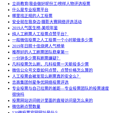
立尚教育|我会做好呢份工|榜样人物评选投票
什么是专业投票平台
哪里找正规的人工投票
安全就在我身边;摄影大赛网络评选活动
2019人气医生榜-美呗年鉴
纯人工刷票人工投票点赞平台？
一般微信投票之人工投票一个小时能做多少票
2019年日照十佳烧烤人气榜单
推荐好的人工刷票团队稳拿第一
一分钟多少票有刷票嫌疑？
凡科投票怎么刷，凡科投票一天能投多少票
微信公众号文章如何点赞，点赞价格怎么算的
人工投票会被发现么刷票真的安全么？
吉高集团创星争优网络投票评选
专业投票与自己拉票的差距—专业投票团队的投票速度
很快吗
投票网站访问统计里面的直接访问是怎么来的
微信刷点赞数量
520微投票官网网址是什么