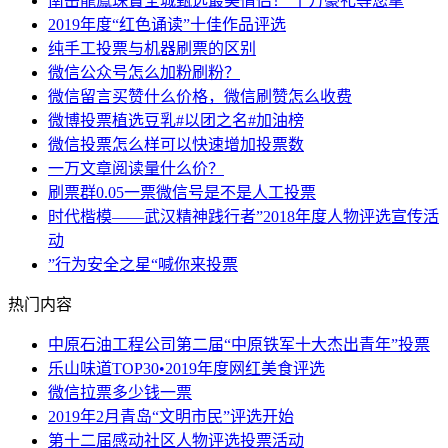
南岳龍鳯珠寶全城甄选最美情侣！ 十万豪礼等您拿
2019年度“红色诵读”十佳作品评选
纯手工投票与机器刷票的区别
微信公众号怎么加粉刷粉？
微信留言买赞什么价格，微信刷赞怎么收费
微博投票植选豆乳#以团之名#加油榜
微信投票怎么样可以快速增加投票数
一万文章阅读量什么价？
刷票群0.05一票微信号是不是人工投票
时代楷模——武汉精神践行者”2018年度人物评选宣传活
动
”行为安全之星“喊你来投票
热门内容
中原石油工程公司第二届“中原铁军十大杰出青年”投票
乐山味道TOP30•2019年度网红美食评选
微信拉票多少钱一票
2019年2月青岛“文明市民”评选开始
第十二届感动社区人物评选投票活动