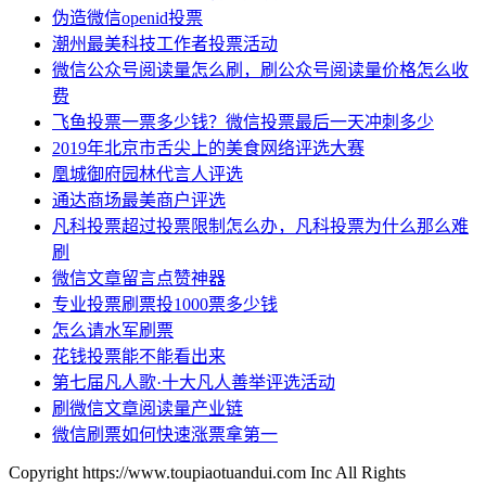
伪造微信openid投票
潮州最美科技工作者投票活动
微信公众号阅读量怎么刷，刷公众号阅读量价格怎么收
费
飞鱼投票一票多少钱？微信投票最后一天冲刺多少
2019年北京市舌尖上的美食网络评选大赛
凰城御府园林代言人评选
通达商场最美商户评选
凡科投票超过投票限制怎么办，凡科投票为什么那么难
刷
微信文章留言点赞神器
专业投票刷票投1000票多少钱
怎么请水军刷票
花钱投票能不能看出来
第七届凡人歌·十大凡人善举评选活动
刷微信文章阅读量产业链
微信刷票如何快速涨票拿第一
Copyright https://www.toupiaotuandui.com Inc All Rights