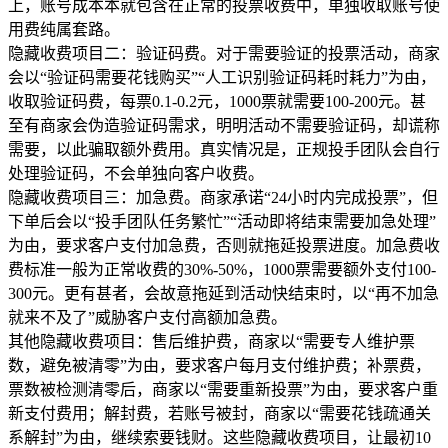
上，账号成本本就包含在正常的投票收费中，单独收取账号使
用费纯属套路。
隐藏收费项目二：验证码费。对于需要验证的投票活动，商家
会以“验证码需要花钱购买”“人工识别验证码耗时耗力”为由，
收取验证码费，每票0.1-0.2元，1000票就需要100-200元。甚
至有商家会伪造验证码需求，明明活动不需要验证码，却谎称
需要，以此骗取额外费用。真实情况是，正规投手团队会自行
处理验证码，不会单独向客户收费。
隐藏收费项目三：加急费。商家承诺“24小时内完成投票”，但
下单后会以“投手团队任务繁忙”“活动即将结束需要加急处理”
为由，要求客户支付加急费，否则就拖延投票进度。加急费收
费标准一般为正常收费的30%-50%，1000票需要额外支付100-
300元。更有甚者，会故意拖延到活动快结束时，以“再不加急
就来不及了”威胁客户支付高额加急费。
其他隐藏收费项目：售后维护费，商家以“需要专人维护票
数，避免被清零”为由，要求客户每月支付维护费；补票费，
票数被检测清零后，商家以“需要重新投票”为由，要求客户重
新支付费用；解封费，若账号被封，商家以“需要花钱疏通关
系解封”为由，继续索要钱财。这些隐藏收费项目，让最初10