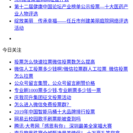
第十二届健康中国论坛产业榜单公示投票—十大医药产
业人物评选
绽放美丽 传承幸福——任丘市创建美丽庭院网络评选
活动
今日关注
投票怎么快速拉票微信投票数怎么提高
微信人工投票多少钱啊?微信拉票群人工拉票_微信投票
怎么拉票
公众号留言集赞，公众号留言刷赞价格
专业刷1000票多少钱,专业刷票多少钱一票
庆我司升集团征文投票活动
怎么进入微信免费投票群？
2019年中国智能马桶十大品牌排行投票
网易云校园歌手刷票能被查到吗
腾讯·大粤网「感恩有你」 深圳最美全家福大赛