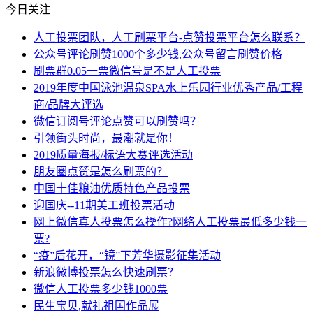
今日关注
人工投票团队，人工刷票平台-点赞投票平台怎么联系？
公众号评论刷赞1000个多少钱,公众号留言刷赞价格
刷票群0.05一票微信号是不是人工投票
2019年度中国泳池温泉SPA水上乐园行业优秀产品/工程
商/品牌大评选
微信订阅号评论点赞可以刷赞吗？
引领街头时尚，最潮就是你！
2019质量海报/标语大赛评选活动
朋友圈点赞是怎么刷票的？
中国十佳粮油优质特色产品投票
迎国庆--11期美工班投票活动
网上微信真人投票怎么操作?网络人工投票最低多少钱一
票?
“疫”后花开，“镜”下芳华摄影征集活动
新浪微博投票怎么快速刷票？
微信人工投票多少钱1000票
民生宝贝,献礼祖国作品展