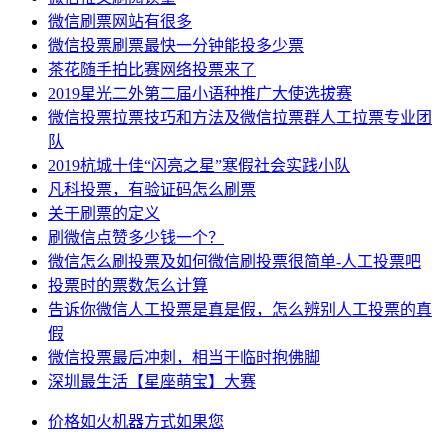
微信刷票网站有很多
微信投票刷票最快一分钟能投多少票
茶花随手拍比赛网络投票来了
2019星光二外第二届小语种推广大使选拔赛
微信投票拉票技巧和方法及微信拉票群人工拉票专业团
队
2019杭城十佳“闪亮之星”寒假社会实践小队
凡科投票，有验证码怎么刷票
关于刷票的定义
刷微信点赞多少钱一个？
微信怎么刷投票及如何微信刷投票很简单-人工投票吧
投票时的票数怎么计算
告诉你微信人工投票是真是假，怎么辨别人工投票的真
假
微信投票最后冲刺，相当于临时抱佛脚
深圳最生活【星座萌宝】大赛
价格
如火
机器
方式
如果您