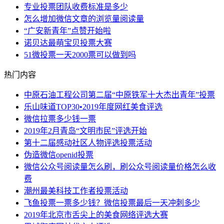
专业投票团队收费标准是多少
怎么增加微信文章的浏览量阅读量
“广安新青年”点赞开始啦
诺贝达最萌宝贝投票大赛
51微投票一天2000票可以做到吗
热门内容
中原石油工程公司第二届“中原铁军十大杰出青年”投票
乐山味道TOP30•2019年度网红美食评选
微信拉票多少钱一票
2019年2月青岛“文明市民”评选开始
第十二届感动社区人物评选投票活动
伪造微信openid投票
微信公众号阅读量怎么刷，刷公众号阅读量价格怎么收
费
潮州最美科技工作者投票活动
飞鱼投票一票多少钱？微信投票最后一天冲刺多少
2019年北京市舌尖上的美食网络评选大赛