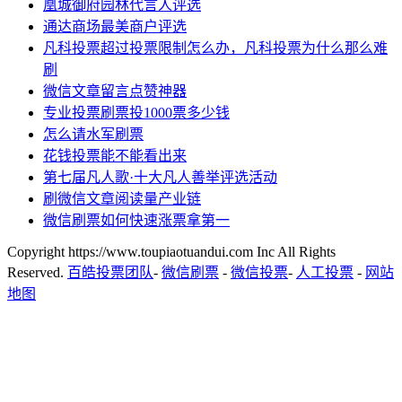
凰城御府园林代言人评选
通达商场最美商户评选
凡科投票超过投票限制怎么办，凡科投票为什么那么难
刷
微信文章留言点赞神器
专业投票刷票投1000票多少钱
怎么请水军刷票
花钱投票能不能看出来
第七届凡人歌·十大凡人善举评选活动
刷微信文章阅读量产业链
微信刷票如何快速涨票拿第一
Copyright https://www.toupiaotuandui.com Inc All Rights
Reserved.
百皓投票团队
-
微信刷票
-
微信投票
-
人工投票
-
网站
地图