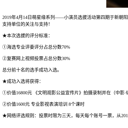
2019年4月14日萌星缘系列——小演员选拔活动第四期于新
支持单位的关注与支持！
★本次选拔的评分标准：
①海选专业评委评分占总分数70%
②复赛网上视频投票占总分数30%
总分前十名的选手成功入选。
★成功入选将获得：
①价值16800元 《文明观影公益宣传片》拍摄录制并在（中影
②价值1600元 专业影视表演培训 8个课时
★网络评选规则：投票时限为三天，每天每个账号一票，从2019年4月