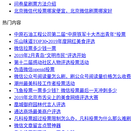
问卷星刷票方法介绍
北京微信代投票哪家便宜，北京微信刷票哪家好
热门内容
中原石油工程公司第二届“中原铁军十大杰出青年”投票
乐山味道TOP30•2019年度网红美食评选
微信拉票多少钱一票
2019年2月青岛“文明市民”评选开始
第十二届感动社区人物评选投票活动
伪造微信openid投票
微信公众号阅读量怎么刷，刷公众号阅读量价格怎么收费
潮州最美科技工作者投票活动
飞鱼投票一票多少钱？微信投票最后一天冲刺多少
2019年北京市舌尖上的美食网络评选大赛
凰城御府园林代言人评选
通达商场最美商户评选
凡科投票超过投票限制怎么办，凡科投票为什么那么难刷
微信文章留言点赞神器