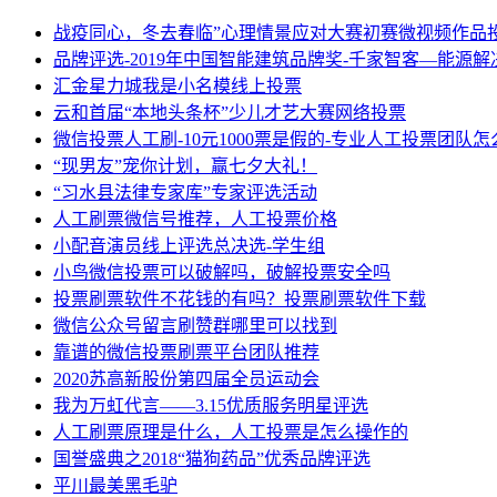
战疫同心，冬去春临”心理情景应对大赛初赛微视频作品
品牌评选-2019年中国智能建筑品牌奖-千家智客—能源
汇金星力城我是小名模线上投票
云和首届“本地头条杯”少儿才艺大赛网络投票
微信投票人工刷-10元1000票是假的-专业人工投票团队
“现男友”宠你计划，赢七夕大礼！
“习水县法律专家库”专家评选活动
人工刷票微信号推荐，人工投票价格
小配音演员线上评选总决选-学生组
小鸟微信投票可以破解吗，破解投票安全吗
投票刷票软件不花钱的有吗？投票刷票软件下载
微信公众号留言刷赞群哪里可以找到
靠谱的微信投票刷票平台团队推荐
2020苏高新股份第四届全员运动会
我为万虹代言——3.15优质服务明星评选
人工刷票原理是什么，人工投票是怎么操作的
国誉盛典之2018“猫狗药品”优秀品牌评选
平川最美黑毛驴