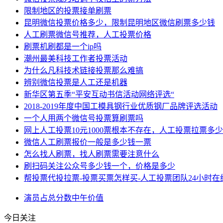
限制地区的投票接单刷票
昆明微信投票价格多少，限制昆明地区微信刷票多少钱
人工刷票微信号推荐，人工投票价格
刷票机刷都是一个ip吗
潮州最美科技工作者投票活动
为什么凡科技术链接投票那么难搞
辨别微信投票是人工还是机器
新华区第五季“平安互动书信活动网络评选“
2018-2019年度中国工模具钢行业优质钢厂品牌评选活动
一个人用两个微信号投票算刷票吗
网上人工投票10元1000票根本不存在，人工投票拉票多
微信人工刷票报价一般是多少钱一票
怎么找人刷票，找人刷票需要注意什么
刷扫码关注公众号多少钱一个，价格是多少
帮投票代投拉票-投票买票怎样买-人工投票团队24小时在
演员
占总
分数
中午
价值
今日关注