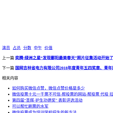
演员
占总
分数
中午
价值
上一篇
奕腾·绿洲之星“发现鄱阳最美春天”照片征集活动开始
下一篇
国网吉林省电力有限公司2018年度青年五四奖章、青
相关内容
如何购买微信点赞，微信点赞价格是多少
微信投票十元一千票不可信-帮投票的网站-帮投票 代投 
第四届“圣辉·护生功德奖” 表彰评选活动
可以帮忙刷票的水军
微信投票成为培训学校招生的新方法