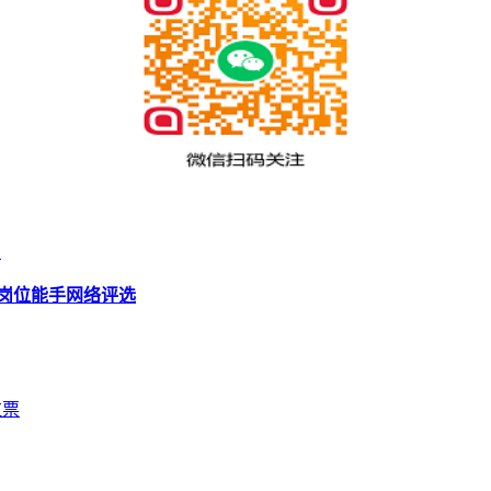
了
年岗位能手网络评选
拉票