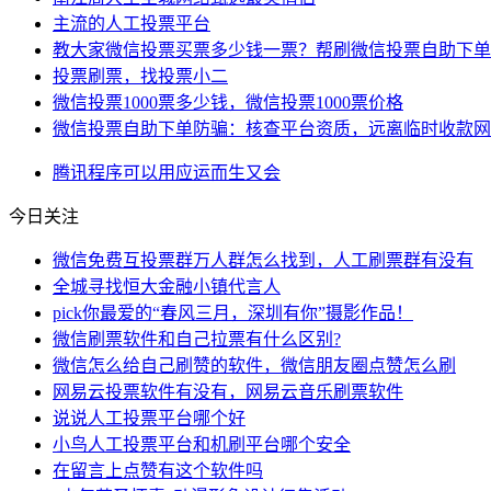
主流的人工投票平台
教大家微信投票买票多少钱一票？帮刷微信投票自助下单
投票刷票，找投票小二
微信投票1000票多少钱，微信投票1000票价格
微信投票自助下单防骗：核查平台资质，远离临时收款网
腾讯
程序
可以用
应运而生
又会
今日关注
微信免费互投票群万人群怎么找到，人工刷票群有没有
全城寻找恒大金融小镇代言人
pick你最爱的“春风三月，深圳有你”摄影作品！
微信刷票软件和自己拉票有什么区别?
微信怎么给自己刷赞的软件，微信朋友圈点赞怎么刷
网易云投票软件有没有，网易云音乐刷票软件
说说人工投票平台哪个好
小鸟人工投票平台和机刷平台哪个安全
在留言上点赞有这个软件吗