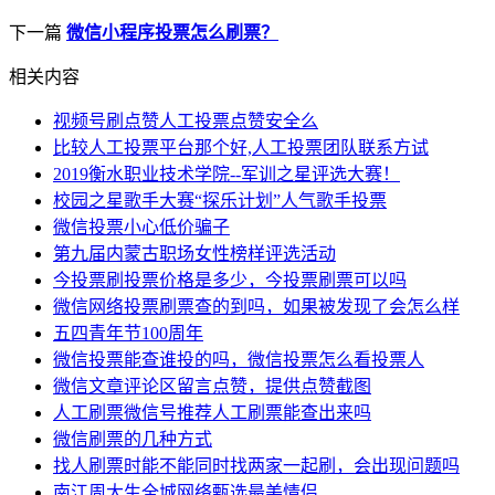
下一篇
微信小程序投票怎么刷票？
相关内容
视频号刷点赞人工投票点赞安全么
比较人工投票平台那个好,人工投票团队联系方试
2019衡水职业技术学院--军训之星评选大赛！
校园之星歌手大赛“探乐计划”人气歌手投票
微信投票小心低价骗子
第九届内蒙古职场女性榜样评选活动
今投票刷投票价格是多少，今投票刷票可以吗
微信网络投票刷票查的到吗，如果被发现了会怎么样
五四青年节100周年
微信投票能查谁投的吗，微信投票怎么看投票人
微信文章评论区留言点赞，提供点赞截图
人工刷票微信号推荐人工刷票能查出来吗
微信刷票的几种方式
找人刷票时能不能同时找两家一起刷，会出现问题吗
南江周大生全城网络甄选最美情侣