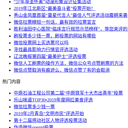
“少年草圣怀素”动漫形象设计征集活动
2019年江北新区“最美奋斗者”投票开始！
秀山金凤凰首届“童星代言人”最佳人气评选活动震撼来袭
微信拉票精短一句话，最有效的拉票宣言
胜利油田中心医院“临床言行规范示范榜样”，等您来评
刷投票多少钱一票，刷投票的网站有哪些
微信投票网上买选票可以吗
寻找最具影响力行情官评选活动
辽沈晚报第四届“最美护士”评选投票
微信人工刷票的操作方法，微信公众号点赞刷票的方法
微信点赞取消有痕迹么，微信点赞了有的会取消
热门内容
中原石油工程公司第二届“中原铁军十大杰出青年”投票
乐山味道TOP30•2019年度网红美食评选
微信拉票多少钱一票
2019年2月青岛“文明市民”评选开始
第十二届感动社区人物评选投票活动
伪造微信openid投票