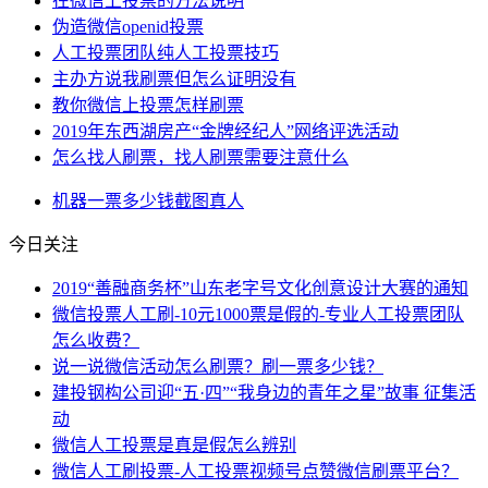
在微信上投票的方法说明
伪造微信openid投票
人工投票团队纯人工投票技巧
主办方说我刷票但怎么证明没有
教你微信上投票怎样刷票
2019年东西湖房产“金牌经纪人”网络评选活动
怎么找人刷票，找人刷票需要注意什么
机器
一票
多少钱
截图
真人
今日关注
2019“善融商务杯”山东老字号文化创意设计大赛的通知
微信投票人工刷-10元1000票是假的-专业人工投票团队
怎么收费？
说一说微信活动怎么刷票？刷一票多少钱？
建投钢构公司迎“五·四”“我身边的青年之星”故事 征集活
动
微信人工投票是真是假怎么辨别
微信人工刷投票-人工投票视频号点赞微信刷票平台？