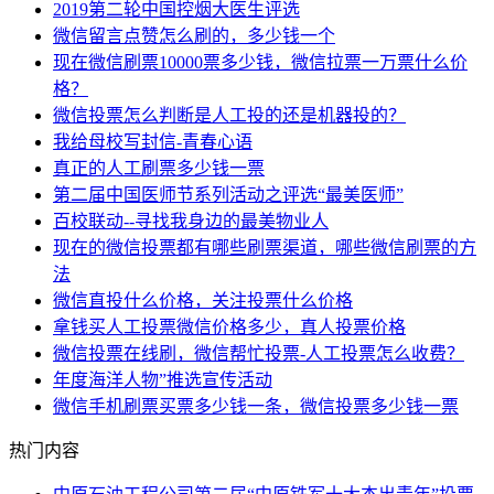
2019第二轮中国控烟大医生评选
微信留言点赞怎么刷的，多少钱一个
现在微信刷票10000票多少钱，微信拉票一万票什么价
格？
微信投票怎么判断是人工投的还是机器投的？
我给母校写封信-青春心语
真正的人工刷票多少钱一票
第二届中国医师节系列活动之评选“最美医师”
百校联动--寻找我身边的最美物业人
现在的微信投票都有哪些刷票渠道，哪些微信刷票的方
法
微信直投什么价格，关注投票什么价格
拿钱买人工投票微信价格多少，真人投票价格
微信投票在线刷，微信帮忙投票-人工投票怎么收费？
年度海洋人物”推选宣传活动
微信手机刷票买票多少钱一条，微信投票多少钱一票
热门内容