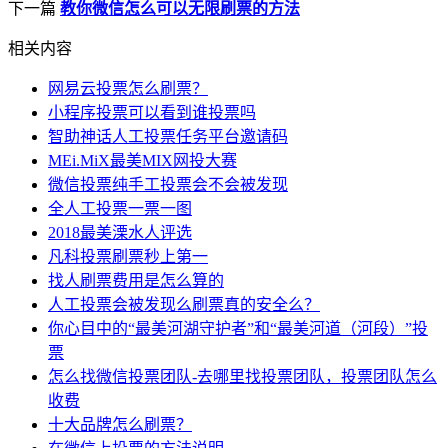
下一篇
教你微信怎么可以无限刷票的方法
相关内容
网易云投票怎么刷票？
小程序投票可以看到谁投票吗
智助神话人工投票任务平台邀请码
MEi.MiX最美MIX网投大赛
微信投票纯手工投票会不会被发现
全人工投票一票一图
2018最美溧水人评选
凡科投票刷票秒上第一
找人刷票费用是怎么算的
人工投票会被发现么刷票真的安全么？
你心目中的“最美河湖守护者”和“最美河道（河段）”投
票
怎么找微信投票团队-去哪里找投票团队，投票团队怎么
收费
十大品牌怎么刷票？