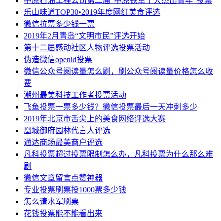
中原石油工程公司第二届“中原铁军十大杰出青年”投票
乐山味道TOP30•2019年度网红美食评选
微信拉票多少钱一票
2019年2月青岛“文明市民”评选开始
第十二届感动社区人物评选投票活动
伪造微信openid投票
微信公众号阅读量怎么刷，刷公众号阅读量价格怎么收
费
潮州最美科技工作者投票活动
飞鱼投票一票多少钱？微信投票最后一天冲刺多少
2019年北京市舌尖上的美食网络评选大赛
凰城御府园林代言人评选
通达商场最美商户评选
凡科投票超过投票限制怎么办，凡科投票为什么那么难
刷
微信文章留言点赞神器
专业投票刷票投1000票多少钱
怎么请水军刷票
花钱投票能不能看出来