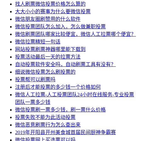
找人刷票微信投票价格怎么算的
大大小小的赛事为什么要微信投票
微信朋友圈刷赞用的什么软件
微信投票团队怎么加入，怎么做兼职投票
微信刷票团队哪家比较便宜，微信人工拉票哪个便宜？
微信拉票精短一句话
网站投票刷票神器哪里能下载到
投票活动最后一天的拉票方法
自动投票软件安全吗，自动刷票工具有没有？
细说微信投票怎么刷投票的
投票帮可以刷票吗
注册后才能投票的多少钱一个价格如何
微信人工拉票-人工投票团队24小时在线服务-专业投票
团队一票多少钱
微信投票刷一票多少钱，刷一票什么价格
投票失败不能为此活动投票
微信恶意刷票行为怎么查出来
2019年开阳县开州美食城首届民间厨神争霸赛
微信投票网上买选票可以吗