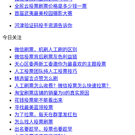
全民云投票刷票价格是多少钱一票
首届武夷最美校园摄影大赛
河津
验证码
投手
资源
告诉你
今日关注
微信刷票，机刷人工刷的区别
微信投票背后刷票灰色利益链
天心区委两新工委邀你为最喜欢的主题投票
人工投票团队纯人工投票技巧
精选留言点赞怎么刷
人工刷票怎么收费？微信投票怎么快速拉票？
淘宝刷票店铺的销量为0的真实原因
花钱投票能不能看出来
寻找最美蓝领投票
为了拉票，每天在群里发红包
怎么找人投票刷票
出名要趁早，投票也要趁早