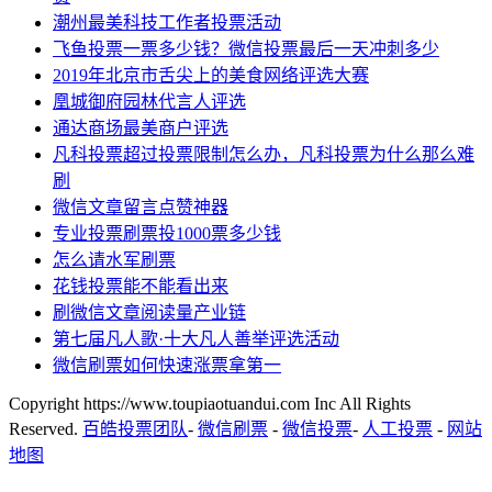
潮州最美科技工作者投票活动
飞鱼投票一票多少钱？微信投票最后一天冲刺多少
2019年北京市舌尖上的美食网络评选大赛
凰城御府园林代言人评选
通达商场最美商户评选
凡科投票超过投票限制怎么办，凡科投票为什么那么难
刷
微信文章留言点赞神器
专业投票刷票投1000票多少钱
怎么请水军刷票
花钱投票能不能看出来
刷微信文章阅读量产业链
第七届凡人歌·十大凡人善举评选活动
微信刷票如何快速涨票拿第一
Copyright https://www.toupiaotuandui.com Inc All Rights
Reserved.
百皓投票团队
-
微信刷票
-
微信投票
-
人工投票
-
网站
地图