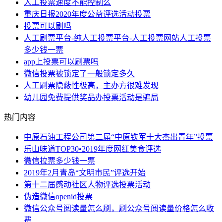
人工投票速度不能控制么
重庆日报2020年度公益评选活动投票
投票可以刷吗
人工刷票平台-纯人工投票平台-人工投票网站人工投票
多少钱一票
app上投票可以刷票吗
微信投票被锁定了一般锁定多久
人工刷票隐蔽性极高，主办方很难发现
幼儿园免费提供奖品办投票活动是骗局
热门内容
中原石油工程公司第二届“中原铁军十大杰出青年”投票
乐山味道TOP30•2019年度网红美食评选
微信拉票多少钱一票
2019年2月青岛“文明市民”评选开始
第十二届感动社区人物评选投票活动
伪造微信openid投票
微信公众号阅读量怎么刷，刷公众号阅读量价格怎么收
费