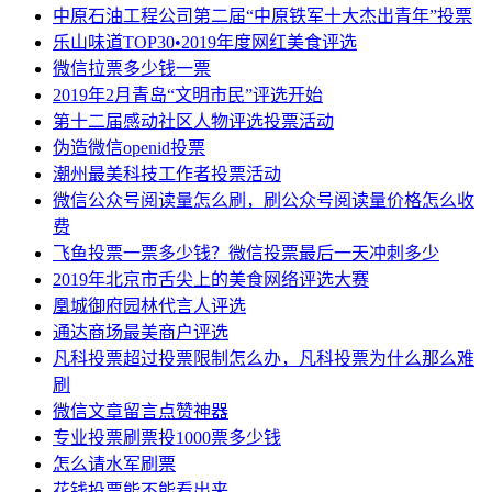
中原石油工程公司第二届“中原铁军十大杰出青年”投票
乐山味道TOP30•2019年度网红美食评选
微信拉票多少钱一票
2019年2月青岛“文明市民”评选开始
第十二届感动社区人物评选投票活动
伪造微信openid投票
潮州最美科技工作者投票活动
微信公众号阅读量怎么刷，刷公众号阅读量价格怎么收
费
飞鱼投票一票多少钱？微信投票最后一天冲刺多少
2019年北京市舌尖上的美食网络评选大赛
凰城御府园林代言人评选
通达商场最美商户评选
凡科投票超过投票限制怎么办，凡科投票为什么那么难
刷
微信文章留言点赞神器
专业投票刷票投1000票多少钱
怎么请水军刷票
花钱投票能不能看出来