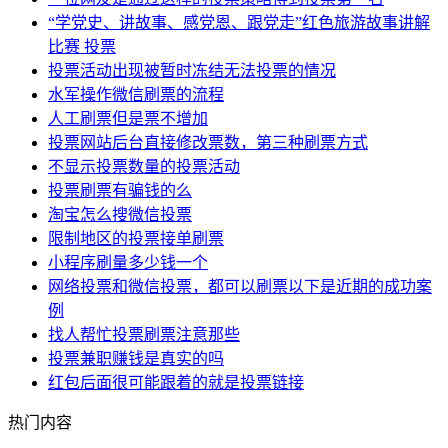
“学党史、讲故事、感党恩、跟党走”红色旅游故事讲解
比赛 投票
投票活动出现被暂时冻结无法投票的情况
水军操作微信刷票的流程
​人工刷票但是票不增加
投票网站后台直接修改票数，第三种刷票方式
不显示投票数量的投票活动
投票刷票有骗钱的么
淘宝怎么搜微信投票
限制地区的投票接单刷票
小程序刷量多少钱一个
网络投票和微信投票，都可以刷票以下是近期的成功案
例
找人帮忙投票刷票注意那些
投票兼职赚钱是真实的吗
红包后面很可能跟着的就是投票链接
热门内容