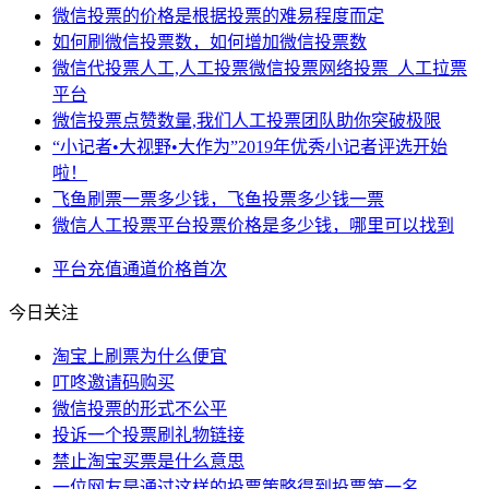
微信投票的价格是根据投票的难易程度而定
如何刷微信投票数，如何增加微信投票数
微信代投票人工,人工投票微信投票网络投票_人工拉票
平台
微信投票点赞数量,我们人工投票团队助你突破极限
“小记者•大视野•大作为”2019年优秀小记者评选开始
啦！
飞鱼刷票一票多少钱，飞鱼投票多少钱一票
微信人工投票平台投票价格是多少钱，哪里可以找到
平台
充值
通道
价格
首次
今日关注
淘宝上刷票为什么便宜
叮咚邀请码购买
微信投票的形式不公平
投诉一个投票刷礼物链接
禁止淘宝买票是什么意思
一位网友是通过这样的投票策略得到投票第一名