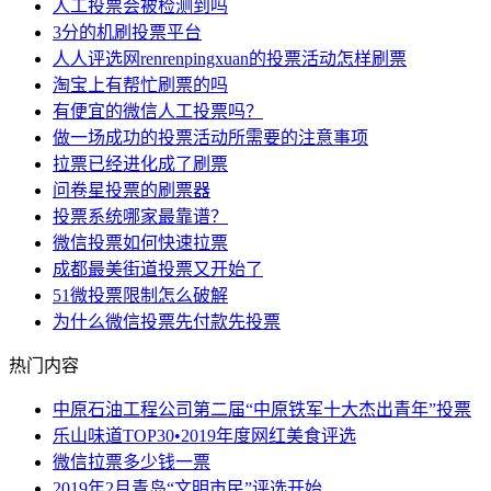
人工投票会被检测到吗
3分的机刷投票平台
人人评选网renrenpingxuan的投票活动怎样刷票
淘宝上有帮忙刷票的吗
​有便宜的微信人工投票吗？
做一场成功的投票活动所需要的注意事项
拉票已经进化成了刷票
问卷星投票的刷票器
投票系统哪家最靠谱？
微信投票如何快速拉票
成都最美街道投票又开始了
51微投票限制怎么破解
为什么微信投票先付款先投票
热门内容
中原石油工程公司第二届“中原铁军十大杰出青年”投票
乐山味道TOP30•2019年度网红美食评选
微信拉票多少钱一票
2019年2月青岛“文明市民”评选开始