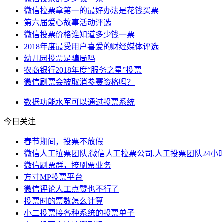
微信拉票拿第一的最好办法是花钱买票
第六届爱心故事活动评选
微信投票价格谁知道多少钱一票
2018年度最受用户喜爱的财经媒体评选
幼儿园投票是骗局吗
农商银行2018年度“服务之星”投票
微信刷票会被取消参赛资格吗？
数据
功能
水军
可以通过
投票系统
今日关注
春节期间，投票不放假
微信人工拉票团队,微信人工拉票公司,人工投票团队24小
微信刷票群，接刷票业务
方寸MP投票平台
微信评论人工点赞也不行了
投票时的票数怎么计算
小二投票接各种系统的投票单子