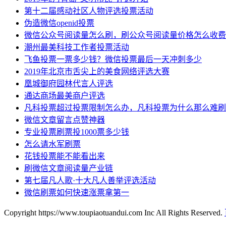
第十二届感动社区人物评选投票活动
伪造微信openid投票
微信公众号阅读量怎么刷，刷公众号阅读量价格怎么收费
潮州最美科技工作者投票活动
飞鱼投票一票多少钱？微信投票最后一天冲刺多少
2019年北京市舌尖上的美食网络评选大赛
凰城御府园林代言人评选
通达商场最美商户评选
凡科投票超过投票限制怎么办，凡科投票为什么那么难刷
微信文章留言点赞神器
专业投票刷票投1000票多少钱
怎么请水军刷票
花钱投票能不能看出来
刷微信文章阅读量产业链
第七届凡人歌·十大凡人善举评选活动
微信刷票如何快速涨票拿第一
Copyright https://www.toupiaotuandui.com Inc All Rights Reserved.