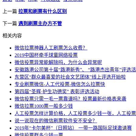
上一篇
拉票和刷票有什么区别
下一篇
遇到刷票主办方不管
相关内容
微信拉票神器人工刷票怎么收费？
2019中国杯牵手球童网络投票
微信投票异常能解除吗，为什么会异常呢
安徽路港公司第十届“路港新秀”、 “路港杰出青年”评选
东营区“群众最喜爱的社会文艺团体”线上评选开始啦
专业刷票微信-人工代投票-微信怎么拉票快
第四届“圣辉·护生功德奖” 表彰评选活动
微信投票只需一毛一票靠谱吗？投票最新价格表来袭
微信拉票1000票一般多少钱
人工投票怎样计算价格，人工投票多少钱一张，人工投票
说一说现在的微信刷票软件安不安全？
2019年“卡尔美杯”（日照站） 一带一路国际足球邀请赛
微信投票群多少钱一票