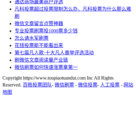
通达商场最美商户评选
凡科投票超过投票限制怎么办，凡科投票为什么那么难
刷
微信文章留言点赞神器
专业投票刷票投1000票多少钱
怎么请水军刷票
花钱投票能不能看出来
第七届凡人歌·十大凡人善举评选活动
刷微信文章阅读量产业链
微信刷票如何快速涨票拿第一
Copyright https://www.toupiaotuandui.com Inc All Rights
Reserved.
百皓投票团队
-
微信刷票
-
微信投票
-
人工投票
-
网站
地图