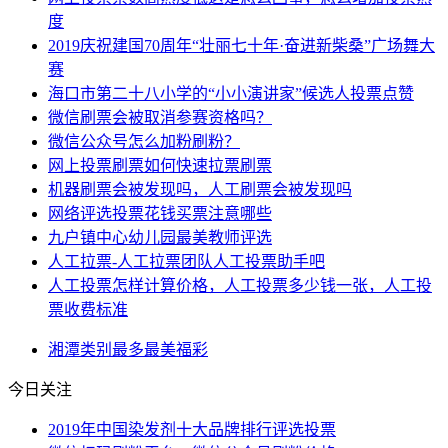
度
2019庆祝建国70周年“壮丽七十年·奋进新柴桑”广场舞大
赛
海口市第二十八小学的“小小演讲家”候选人投票点赞
微信刷票会被取消参赛资格吗？
微信公众号怎么加粉刷粉？
网上投票刷票如何快速拉票刷票
机器刷票会被发现吗，人工刷票会被发现吗
网络评选投票花钱买票注意哪些
九户镇中心幼儿园最美教师评选
人工拉票-人工拉票团队人工投票助手吧
人工投票怎样计算价格，人工投票多少钱一张，人工投
票收费标准
湘潭
类别
最多
最美
福彩
今日关注
2019年中国染发剂十大品牌排行评选投票