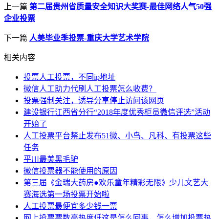
上一篇
第二届贵州省质量安全知识大奖赛-最佳网络人气50强
企业投票
下一篇
人美毕业季投票-重庆大学艺术学院
相关内容
投票人工投票，不同ip地址
微信人工助力代刷人工投票怎么收费？
投票强制关注，诱导分享停止访问该网页
建设银行江西省分行“2018年度优秀柜员微信评选”活动
开始了
人工投票平台禁止发布51微、小鸟、凡科、有投票这些
任务
平川最美黑毛驴
微信投票器不能使用的原因
第三届《金瑞大药房●欢乐童年精彩无限》少儿文艺大
赛海选第一场投票开始啦
人工投票最便宜多少钱一票
网上投票票数高热度低这是怎么回事，怎么增加投票热