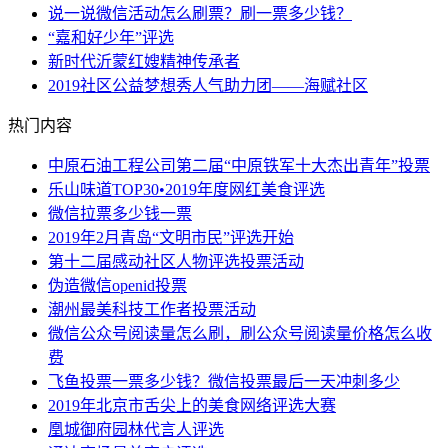
说一说微信活动怎么刷票？刷一票多少钱？
“嘉和好少年”评选
新时代沂蒙红嫂精神传承者
2019社区公益梦想秀人气助力团——海赋社区
热门内容
中原石油工程公司第二届“中原铁军十大杰出青年”投票
乐山味道TOP30•2019年度网红美食评选
微信拉票多少钱一票
2019年2月青岛“文明市民”评选开始
第十二届感动社区人物评选投票活动
伪造微信openid投票
潮州最美科技工作者投票活动
微信公众号阅读量怎么刷，刷公众号阅读量价格怎么收
费
飞鱼投票一票多少钱？微信投票最后一天冲刺多少
2019年北京市舌尖上的美食网络评选大赛
凰城御府园林代言人评选