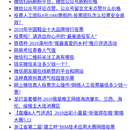
微信扫码刷粉平台，微信公众号刷粉价格
微信公众号评论点赞，公众号留言文末点赞什么价格
投票人工团队8元1000票假的-投票团队怎么拉票安全高
效？
2019年中国鞋业十大品牌排行投票
投票啦！请选出你心中的“最美退役军人”
铁塔杯·2019漳州市“我最喜爱的乡村”推介评选活动
网易考拉青春人气值
微信扫二维码关注工具有哪些
钱买微信关注多少钱一个？
微信朋友圈在线刷赞的平台和网站
洁婷真原创真透气校园音乐赛
网上微信真人投票怎么操作?网络人工投票最低多少钱一
票?
龙灯金套餐杯-2019我是粮王网络海选肇东、兰西、海
伦、绥棱五大连池赛区
【直播&人气评选】2019出彩小童星“听我郑在唱”歌唱
大赛5.12
浙江省第二届“建工杯”BIM技术应用大赛网络投票