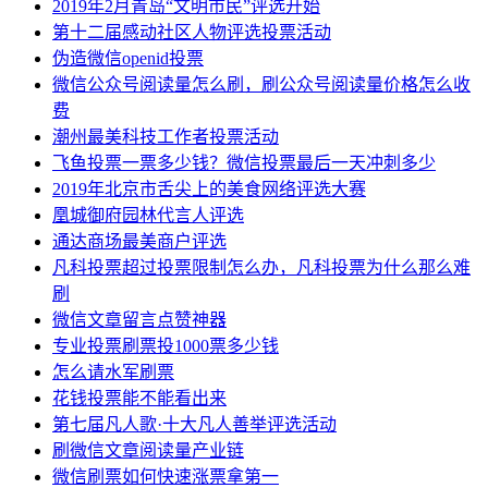
2019年2月青岛“文明市民”评选开始
第十二届感动社区人物评选投票活动
伪造微信openid投票
微信公众号阅读量怎么刷，刷公众号阅读量价格怎么收
费
潮州最美科技工作者投票活动
飞鱼投票一票多少钱？微信投票最后一天冲刺多少
2019年北京市舌尖上的美食网络评选大赛
凰城御府园林代言人评选
通达商场最美商户评选
凡科投票超过投票限制怎么办，凡科投票为什么那么难
刷
微信文章留言点赞神器
专业投票刷票投1000票多少钱
怎么请水军刷票
花钱投票能不能看出来
第七届凡人歌·十大凡人善举评选活动
刷微信文章阅读量产业链
微信刷票如何快速涨票拿第一