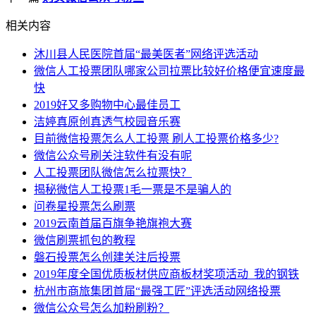
相关内容
沐川县人民医院首届“最美医者”网络评选活动
微信人工投票团队哪家公司拉票比较好价格便宜速度最
快
2019好又多购物中心最佳员工
洁婷真原创真透气校园音乐赛
目前微信投票怎么人工投票 刷人工投票价格多少?
微信公众号刷关注软件有没有呢
人工投票团队微信怎么拉票快？
揭秘微信人工投票1毛一票是不是骗人的
问卷星投票怎么刷票
2019云南首届百旗争艳旗袍大赛
微信刷票抓包的教程
磐石投票怎么创建关注后投票
2019年度全国优质板材供应商板材奖项活动_我的钢铁
杭州市商旅集团首届“最强工匠”评选活动网络投票
微信公众号怎么加粉刷粉？