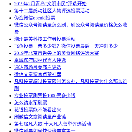
2019年2月青岛“文明市民”评选开始
第十二届感动社区人物评选投票活动
伪造微信openid投票
微信公众号阅读量怎么刷，刷公众号阅读量价格怎么收
费
潮州最美科技工作者投票活动
飞鱼投票一票多少钱？微信投票最后一天冲刺多少
2019年北京市舌尖上的美食网络评选大赛
凰城御府园林代言人评选
通达商场最美商户评选
微信文章留言点赞神器
凡科投票超过投票限制怎么办，凡科投票为什么那么难
刷
专业投票刷票投1000票多少钱
怎么请水军刷票
花钱投票能不能看出来
刷微信文章阅读量产业链
第七届凡人歌·十大凡人善举评选活动
微信刷票如何快速涨票拿第一