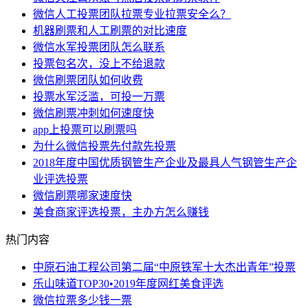
微信人工投票团队拉票专业拉票安全么？
机器刷票和人工刷票的对比速度
微信水军投票团队怎么联系
投票包名次，没上不给退款
微信刷票团队如何收费
投票水军泛滥，可投一万票
微信刷票冲刺如何速度快
app上投票可以刷票吗
为什么微信投票先付款先投票
2018年度中国优质钢管生产企业及最具人气钢管生产企
业评选投票
微信刷票哪家速度快
美食商家评选投票，主办方怎么赚钱
热门内容
中原石油工程公司第二届“中原铁军十大杰出青年”投票
乐山味道TOP30•2019年度网红美食评选
微信拉票多少钱一票