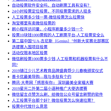
自动投票软件安全吗，自动刷票工具有没有？
24小时投票定位投票，不同投票需求的人挺多
人工投票多少钱一票-微信投票怎么拉票快
淘宝哪里有卖微信投票的
刷小程序访问量，小程序刷量多少钱一个
投票10块钱1000票假的人工刷票平台-人工投票安全么
第二届中国“UA-吉尼斯（Genius）”创新大奖赛北部赛区
选拔赛入围项目投票
活动仅限本地区投票
微信刷投票1000票多少钱,人工投票和机器投票有什么不
同?
2019镇江少儿艺术教育品牌盛典暨少儿春晚颁奖仪式
善卡优最美导购—我与多肽有个约
腾讯·大粤网「感恩有你」 深圳最美全家福大赛
2019星光二外第二届小语种推广大使选拔赛
微信留言点赞怎么刷，给微信公众号留言刷赞的软件
人工投票平台那个好？微信投票怎么快速拉票？
投票中代放什么意思