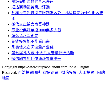
凰城御府园林代言人评选
通达商场最美商户评选
凡科投票超过投票限制怎么办，凡科投票为什么那么难
刷
微信文章留言点赞神器
专业投票刷票投1000票多少钱
怎么请水军刷票
花钱投票能不能看出来
刷微信文章阅读量产业链
第七届凡人歌·十大凡人善举评选活动
微信刷票如何快速涨票拿第一
Copyright https://www.toupiaotuandui.com Inc All Rights
Reserved.
百皓投票团队
-
微信刷票
-
微信投票
-
人工投票
-
网站
地图