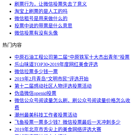
刷票行为，让微信投票失去了意义
淘宝上刷票的是人工的吗
微信租号是用来做什么的
投票中说的带票是什么意思
微信投票有没有头像
热门内容
中原石油工程公司第二届“中原铁军十大杰出青年”投票
乐山味道TOP30•2019年度网红美食评选
微信拉票多少钱一票
2019年2月青岛“文明市民”评选开始
第十二届感动社区人物评选投票活动
伪造微信openid投票
微信公众号阅读量怎么刷，刷公众号阅读量价格怎么收
费
潮州最美科技工作者投票活动
飞鱼投票一票多少钱？微信投票最后一天冲刺多少
2019年北京市舌尖上的美食网络评选大赛