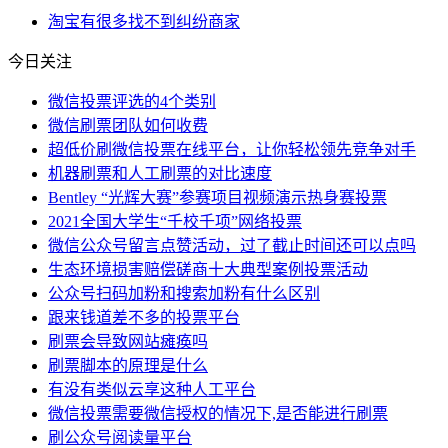
淘宝
有很多
找不到
纠纷
商家
今日关注
微信投票评选的4个类别
微信刷票团队如何收费
超低价刷微信投票在线平台，让你轻松领先竞争对手
机器刷票和人工刷票的对比速度
Bentley “光辉大赛”参赛项目视频演示热身赛投票
2021全国大学生“千校千项”网络投票
微信公众号留言点赞活动，过了截止时间还可以点吗
生态环境损害赔偿磋商十大典型案例投票活动
公众号扫码加粉和搜索加粉有什么区别
跟来钱道差不多的投票平台
刷票会导致网站瘫痪吗
刷票脚本的原理是什么
有没有类似云享这种人工平台
微信投票需要微信授权的情况下,是否能进行刷票
刷公众号阅读量平台