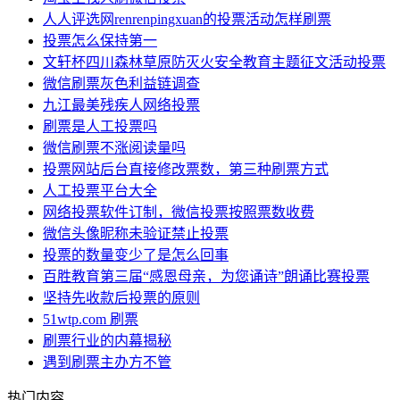
人人评选网renrenpingxuan的投票活动怎样刷票
投票怎么保持第一
文轩杯四川森林草原防灭火安全教育主题征文活动投票
微信刷票灰色利益链调查
九江最美残疾人网络投票
刷票是人工投票吗
微信刷票不涨阅读量吗
投票网站后台直接修改票数，第三种刷票方式
人工投票平台大全
网络投票软件订制，微信投票按照票数收费
微信头像昵称未验证禁止投票
投票的数量变少了是怎么回事
百胜教育第三届“感恩母亲，为您诵诗”朗诵比赛投票
坚持先收款后投票的原则
51wtp.com 刷票
刷票行业的内幕揭秘
遇到刷票主办方不管
热门内容