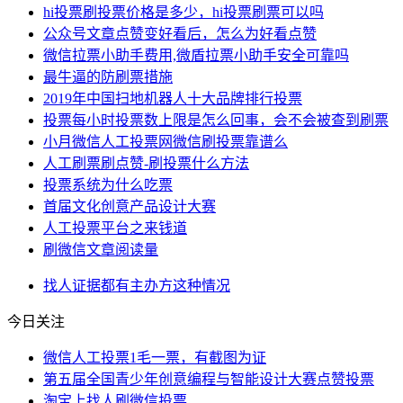
hi投票刷投票价格是多少，hi投票刷票可以吗
公众号文章点赞变好看后，怎么为好看点赞
微信拉票小助手费用,微盾拉票小助手安全可靠吗
最牛逼的防刷票措施
2019年中国扫地机器人十大品牌排行投票
投票每小时投票数上限是怎么回事，会不会被查到刷票
小月微信人工投票网微信刷投票靠谱么
人工刷票刷点赞-刷投票什么方法
投票系统为什么吃票
首届文化创意产品设计大赛
人工投票平台之来钱道
刷微信文章阅读量
找人
证据
都有
主办方
这种情况
今日关注
微信人工投票1毛一票，有截图为证
第五届全国青少年创意编程与智能设计大赛点赞投票
淘宝上找人刷微信投票