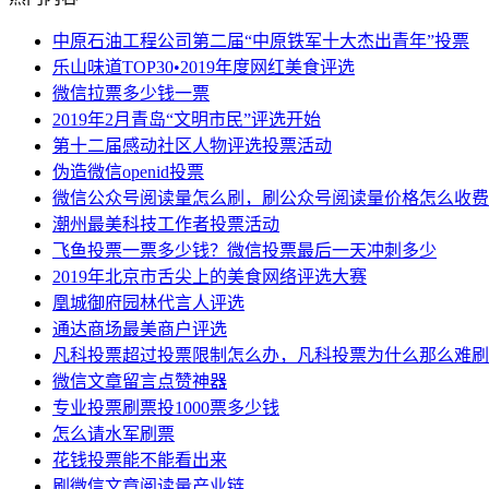
中原石油工程公司第二届“中原铁军十大杰出青年”投票
乐山味道TOP30•2019年度网红美食评选
微信拉票多少钱一票
2019年2月青岛“文明市民”评选开始
第十二届感动社区人物评选投票活动
伪造微信openid投票
微信公众号阅读量怎么刷，刷公众号阅读量价格怎么收费
潮州最美科技工作者投票活动
飞鱼投票一票多少钱？微信投票最后一天冲刺多少
2019年北京市舌尖上的美食网络评选大赛
凰城御府园林代言人评选
通达商场最美商户评选
凡科投票超过投票限制怎么办，凡科投票为什么那么难刷
微信文章留言点赞神器
专业投票刷票投1000票多少钱
怎么请水军刷票
花钱投票能不能看出来
刷微信文章阅读量产业链