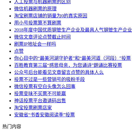
人工投票与机器刷票的区别
微信机器刷票的原理
淘宝刷票店铺的销量为0的真实原因
用小号投票算不算刷票
2018年度中国优质钢管生产企业及最具人气钢管生产企
微信文章评论点赞截止时间
刷票IP地址会一样吗
点赞
你心目中的“最美河湖守护者”和“最美河道（河段）”投票
百胜教育第三届“感恩母亲，为您诵诗”朗诵比赛投票
公众号后台能看见文章留言点赞的具体人么
投票不过是一些营销号的吸粉手段
微信投票有空白头像怎么回事
投票变味不买票不可能赢
神话投票平台邀请码出售
淘宝投票刷票店家
安徽省“书香安徽阅读季”投票
热门内容