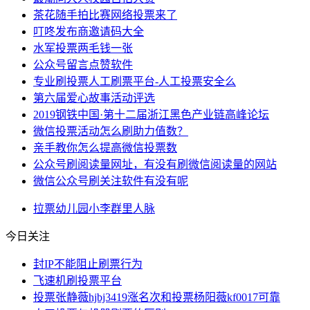
茶花随手拍比赛网络投票来了
叮咚发布商邀请码大全
水军投票两毛钱一张
公众号留言点赞软件
专业刷投票人工刷票平台-人工投票安全么
第六届爱心故事活动评选
2019钢铁中国·第十二届浙江黑色产业链高峰论坛
微信投票活动怎么刷助力值数？
亲手教你怎么提高微信投票数
公众号刷阅读量网址，有没有刷微信阅读量的网站
微信公众号刷关注软件有没有呢
拉票
幼儿园
小李
群里
人脉
今日关注
封IP不能阻止刷票行为
飞速机刷投票平台
投票张静薇hjbj3419涨名次和投票杨阳薇kf0017可靠