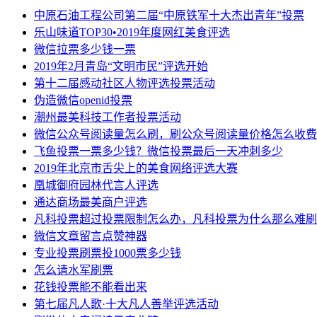
中原石油工程公司第二届“中原铁军十大杰出青年”投票
乐山味道TOP30•2019年度网红美食评选
微信拉票多少钱一票
2019年2月青岛“文明市民”评选开始
第十二届感动社区人物评选投票活动
伪造微信openid投票
潮州最美科技工作者投票活动
微信公众号阅读量怎么刷，刷公众号阅读量价格怎么收费
飞鱼投票一票多少钱？微信投票最后一天冲刺多少
2019年北京市舌尖上的美食网络评选大赛
凰城御府园林代言人评选
通达商场最美商户评选
凡科投票超过投票限制怎么办，凡科投票为什么那么难刷
微信文章留言点赞神器
专业投票刷票投1000票多少钱
怎么请水军刷票
花钱投票能不能看出来
第七届凡人歌·十大凡人善举评选活动