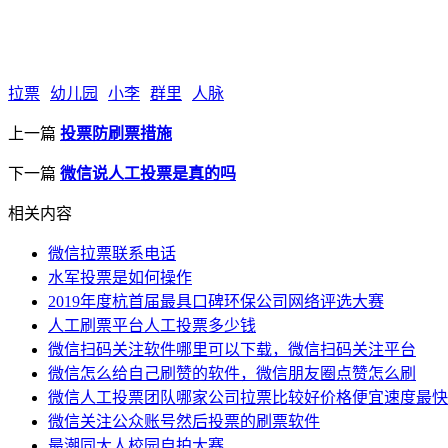
拉票
幼儿园
小李
群里
人脉
上一篇
投票防刷票措施
下一篇
微信说人工投票是真的吗
相关内容
微信拉票联系电话
水军投票是如何操作
2019年度杭首届最具口碑环保公司网络评选大赛
人工刷票平台人工投票多少钱
微信扫码关注软件哪里可以下载，微信扫码关注平台
微信怎么给自己刷赞的软件，微信朋友圈点赞怎么刷
微信人工投票团队哪家公司拉票比较好价格便宜速度最快
微信关注公众账号然后投票的刷票软件
最潮同大人校园自拍大赛