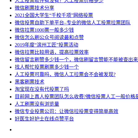
人工投票软件有没有？人工投票价格多少
微信刷票技术分享
2021全国大学生“千校千项”网络投票
微信投票自助下单平台–专业的微信人工投票拉票团队
微信拉票1000票一般多少钱
微信怎么刷公众号阅读最和点赞
2019年度“滨州工匠”投票活动
微信拉票比较用语，提高拉票效率
微信留言刷赞多少钱一个，微信刷留言赞能不能被查出来
找人帮忙投票刷票多少钱一个
人工投票可靠吗，微信人工拉票会不会被发现?
黑客刷票技术
淘宝现在没有代投票了吗
目前网上真人投票团队怎么收费?微信投票人工一般价格
人工刷票没有浏览量
微信专业投票公司：让微信拉投票变得简单高效
好医生好护士在线点赞平台