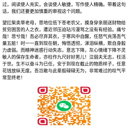
过，阅读使人充实，会谈使人敏捷，写作使人精确。带着这句
话，我们还要更加慎重的审视这个问题。
望扛柴卖草老母，思地位低下苍老农父，摸身穿亲朋送财物给
贫穷困苦的人之衣，遭近邻压迫玷污漫骂之没有有经验。痛兮
哉！悲兮哉！吾必尽弃其衣，于寒风中自醒，任怒气充荡吾气
量五脏！时一一直到现在朝，悔悟透彻，涕泪纵横，欺自身毅
力虚弱。而精神迷惑行动失态，意志下降，灰心情绪下降不灵
敏人的保存生命者，亦枉作九尺好好男儿！泣弱夫无志，枉活
于世。生不以奋斗为已任，安于到现在截止的物质样子，任意
花钱放纵无度。吾岂敢与此辈般碌碌无为，非常难过的叹气平
常至终老！