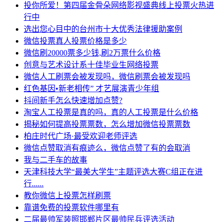
投你所爱！第四届金骨朵网络影视盛典线上投票火热进
行中
选出您心目中的台州市十大优秀法律援助案例
微信投票真人投票价格是多少
微信刷20000票多少钱,刷2万票什么价格
创意与艺术设计系十佳毕业生网络投票
微信人工刷票会被发现吗，微信刷票会被发现吗
红色基因•新老相传” 才艺展演青少年组
抖间新手怎么快速增加点赞?
淘宝人工投票是真的吗，真的人工投票是什么价格
揭秘如何提高投票票数，怎么增加微信投票票数
柏庄时代广场·最受欢迎老师评选
微信点赞取消有痕迹么，微信点赞了有的会取消
我与二手车的故事
天津科技大学“最美大学生”主题评选大赛C组正在进
行......
教你微信上投票怎样刷票
靠谱免费的投票软件哪里有
二届最帅军装照邯郸片区最帅民兵评选活动