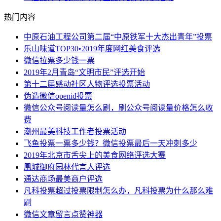
热门内容
中原石油工程公司第二届“中原铁军十大杰出青年”投票
乐山味道TOP30•2019年度网红美食评选
微信拉票多少钱一票
2019年2月青岛“文明市民”评选开始
第十二届感动社区人物评选投票活动
伪造微信openid投票
微信公众号阅读量怎么刷，刷公众号阅读量价格怎么收
费
潮州最美科技工作者投票活动
飞鱼投票一票多少钱？微信投票最后一天冲刺多少
2019年北京市舌尖上的美食网络评选大赛
凰城御府园林代言人评选
通达商场最美商户评选
凡科投票超过投票限制怎么办，凡科投票为什么那么难
刷
微信文章留言点赞神器