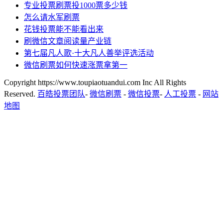
专业投票刷票投1000票多少钱
怎么请水军刷票
花钱投票能不能看出来
刷微信文章阅读量产业链
第七届凡人歌·十大凡人善举评选活动
微信刷票如何快速涨票拿第一
Copyright https://www.toupiaotuandui.com Inc All Rights
Reserved.
百皓投票团队
-
微信刷票
-
微信投票
-
人工投票
-
网站
地图