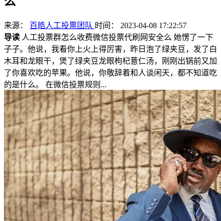
么
来源：
百皓人工投票团队
时间： 2023-04-08 17:22:57
导读
人工投票群怎么收费微信投票代刷网安全么 她愣了一下
子子。他说，我看你上火上得厉害，昨日泡了绿夹豆，发了白
木耳和龙眼干，煲了绿夹豆龙眼枸杞薏仁汤，刚刚出锅前又加
了你喜欢吃的苹果。他说，你敬辞着和人谈闲天，都不知道吃
的是什么。 在微信投票规则...