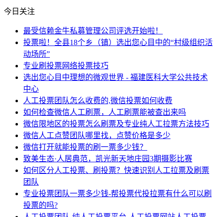
今日关注
最受信赖金牛私募管理公司评选开始啦！
投票啦！全县18个乡（镇）选出您心目中的“村级组织活
动场所”
专业刷投票网络投票技巧
选出您心目中理想的微观世界 - 福建医科大学公共技术
中心
人工投票团队怎么收费的,微信投票如何收费
如何检查微信人工刷票，人工刷票能被查出来吗
微信限地区的投票怎么刷票及专业纯人工拉票方法技巧
微信人工点赞团队哪里找，点赞价格是多少
微信打开就能投票的刷一票多少钱？
致美生态·人居典范，凯光新天地庄园3期摄影比赛
如何区分人工投票、刷投票？快速识别人工拉票及刷票
团队
专业投票团队一票多少钱-帮投票代投拉票有什么可以刷
投票的吗?
人工投票团队-纯人工投票平台-人工投票网站人工投票