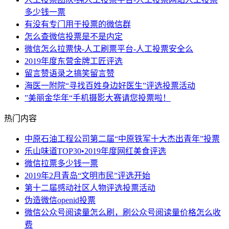
多少钱一票
有没有专门用于投票的微信群
怎么查微信投票是不是内定
微信怎么拉票快-人工刷票平台-人工投票安全么
2019年度东营金牌工匠评选
留言赞语录之搞笑留言赞
海医一附院“寻找百姓身边好医生”评选投票活动
”美丽金华年“手机摄影大赛请您投票啦！
热门内容
中原石油工程公司第二届“中原铁军十大杰出青年”投票
乐山味道TOP30•2019年度网红美食评选
微信拉票多少钱一票
2019年2月青岛“文明市民”评选开始
第十二届感动社区人物评选投票活动
伪造微信openid投票
微信公众号阅读量怎么刷，刷公众号阅读量价格怎么收
费