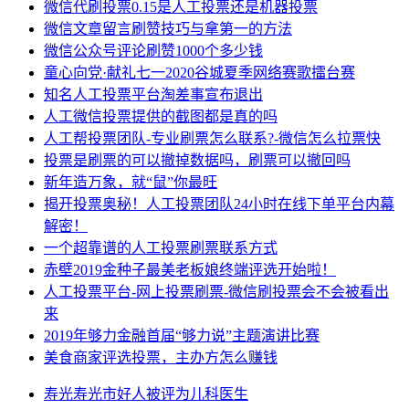
微信代刷投票0.15是人工投票还是机器投票
微信文章留言刷赞技巧与拿第一的方法
微信公众号评论刷赞1000个多少钱
童心向党·献礼七一2020谷城夏季网络赛歌擂台赛
知名人工投票平台淘差事宣布退出
人工微信投票提供的截图都是真的吗
人工帮投票团队-专业刷票怎么联系?-微信怎么拉票快
投票是刷票的可以撤掉数据吗，刷票可以撤回吗
新年造万象，就“鼠”你最旺
揭开投票奥秘！人工投票团队24小时在线下单平台内幕
解密！
一个超靠谱的人工投票刷票联系方式
赤壁2019金种子最美老板娘终端评选开始啦！
人工投票平台-网上投票刷票-微信刷投票会不会被看出
来
2019年够力金融首届“够力说”主题演讲比赛
美食商家评选投票，主办方怎么赚钱
寿光
寿光市
好人
被评为
儿科医生