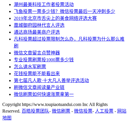
潮州最美科技工作者投票活动
飞鱼投票一票多少钱？微信投票最后一天冲刺多少
2019年北京市舌尖上的美食网络评选大赛
凰城御府园林代言人评选
通达商场最美商户评选
凡科投票超过投票限制怎么办，凡科投票为什么那么难
刷
微信文章留言点赞神器
专业投票刷票投1000票多少钱
怎么请水军刷票
花钱投票能不能看出来
第七届凡人歌·十大凡人善举评选活动
刷微信文章阅读量产业链
微信刷票如何快速涨票拿第一
Copyright https://www.toupiaotuandui.com Inc All Rights
Reserved.
百皓投票团队
-
微信刷票
-
微信投票
-
人工投票
-
网站
地图