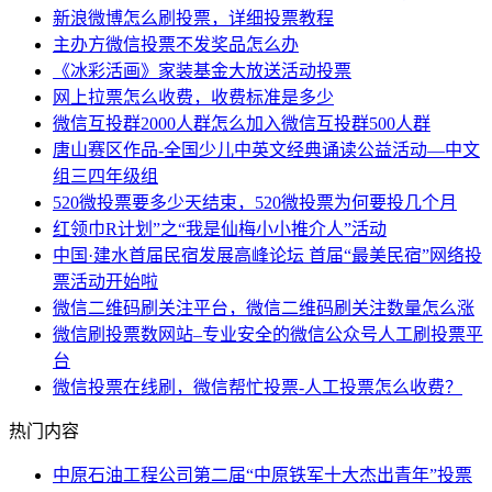
新浪微博怎么刷投票，详细投票教程
主办方微信投票不发奖品怎么办
《冰彩活画》家装基金大放送活动投票
网上拉票怎么收费，收费标准是多少
微信互投群2000人群怎么加入微信互投群500人群
唐山赛区作品-全国少儿中英文经典诵读公益活动—中文
组三四年级组
520微投票要多少天结束，520微投票为何要投几个月
红领巾R计划”之“我是仙梅小小推介人”活动
中国·建水首届民宿发展高峰论坛 首届“最美民宿”网络投
票活动开始啦
微信二维码刷关注平台，微信二维码刷关注数量怎么涨
微信刷投票数网站–专业安全的微信公众号人工刷投票平
台
微信投票在线刷，微信帮忙投票-人工投票怎么收费？
热门内容
中原石油工程公司第二届“中原铁军十大杰出青年”投票