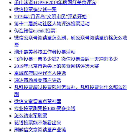
乐山味道TOP30•2019年度网红美食评选
微信拉票多少钱一票
2019年2月青岛“文明市民”评选开始
第十二届感动社区人物评选投票活动
伪造微信openid投票
微信公众号阅读量怎么刷，刷公众号阅读量价格怎么收
费
潮州最美科技工作者投票活动
飞鱼投票一票多少钱？微信投票最后一天冲刺多少
2019年北京市舌尖上的美食网络评选大赛
凰城御府园林代言人评选
通达商场最美商户评选
凡科投票超过投票限制怎么办，凡科投票为什么那么难
刷
微信文章留言点赞神器
专业投票刷票投1000票多少钱
怎么请水军刷票
花钱投票能不能看出来
刷微信文章阅读量产业链