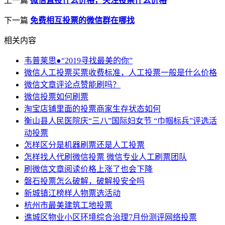
上一篇
微信直投什么价格，关注投票什么价格
下一篇
免费相互投票的微信群在哪找
相关内容
韦普莱思●“2019寻找最美的你”
微信人工投票买票收费标准，人工投票一般是什么价格
微信文章评论点赞能刷吗？
微信投票如何刷票
淘宝店铺里面的投票商家生存状态如何
衡山县人民医院庆“三八”国际妇女节 “巾帼标兵”评选活
动投票
怎样区分是机器刷票还是人工投票
怎样找人代刷微信投票 微信专业人工刷票团队
刷微信文章阅读价格上涨了也会下降
磐石投票怎么破解，破解投安全吗
新城镇江榜样人物票选活动
杭州市最美建筑工地投票
谯城区物业小区环境综合治理7月份测评网络投票