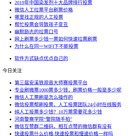
2019年中国染发剂十大品牌排行投票
微信人工拉票平台刷票价格
哪里找正规的人工投票
帮忙投票会导致孩子变丑
幽默励志的拉票口号
网上刷票多少钱一票如何快速拉票刷票
为什么在同一WIFI下不能投票
软件
方式
缺点
优点
自己的
今日关注
第三届安溪铁观音大师赛投票平台
专业刷微票1000票多少钱，刷票价格一般是多少呢
微信人工票刷是怎么操作的
微信投票帮刷投票，人工投票团队24小时在线服务
纯人工投票多少钱？10万票需要花多少钱
河南警察学院“警院随手拍”
微信互赞群二维码，相互点赞的微信群有没有
快速投票什么价格,快速投票和慢速价格一样吗