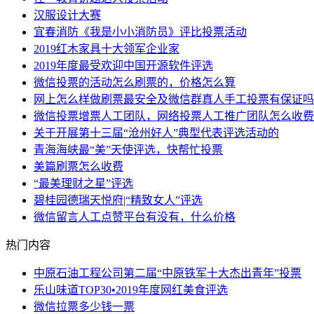
汉服设计大赛
宜春消防《我是小小消防员》评比投票活动
2019红木家具十大领军企业家
2019年度最受欢迎中国开源软件评选
微信投票的活动怎么刷票的，价格怎么算
网上怎么样做刷票最安全及微信群真人手工投票有保证吗
微信投票增票人工团队，网络投票人工推广团队怎么收费
关于开展第十三届“沧州好人”典型代表评选活动的
青海海峡最“美”天使评选，快帮忙投票
美篇刷票怎么收费
“最美理财之星”评选
碧桂园德瑞天悦府|“精致女人”评选
微信留言人工点赞平台有没有，什么价格
热门内容
中原石油工程公司第二届“中原铁军十大杰出青年”投票
乐山味道TOP30•2019年度网红美食评选
微信拉票多少钱一票