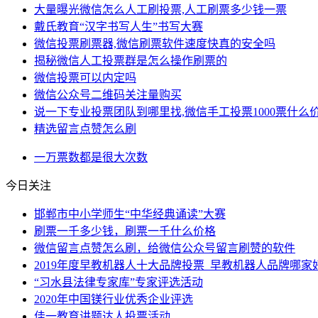
大量曝光微信怎么人工刷投票,人工刷票多少钱一票
戴氏教育“汉字书写人生”书写大赛
微信投票刷票器,微信刷票软件速度快真的安全吗
揭秘微信人工投票群是怎么操作刷票的
微信投票可以内定吗
微信公众号二维码关注量购买
说一下专业投票团队到哪里找,微信手工投票1000票什么价
精选留言点赞怎么刷
一万
票数
都是
很大
次数
今日关注
邯郸市中小学师生“中华经典诵读”大赛
刷票一千多少钱，刷票一千什么价格
微信留言点赞怎么刷，给微信公众号留言刷赞的软件
2019年度早教机器人十大品牌投票_早教机器人品牌哪家
“习水县法律专家库”专家评选活动
2020年中国镁行业优秀企业评选
佳一教育讲题达人投票活动