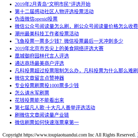
2019年2月青岛“文明市民”评选开始
第十二届感动社区人物评选投票活动
伪造微信openid投票
微信公众号阅读量怎么刷，刷公众号阅读量价格怎么收费
潮州最美科技工作者投票活动
飞鱼投票一票多少钱？微信投票最后一天冲刺多少
2019年北京市舌尖上的美食网络评选大赛
凰城御府园林代言人评选
通达商场最美商户评选
凡科投票超过投票限制怎么办，凡科投票为什么那么难刷
微信文章留言点赞神器
专业投票刷票投1000票多少钱
怎么请水军刷票
花钱投票能不能看出来
第七届凡人歌·十大凡人善举评选活动
刷微信文章阅读量产业链
微信刷票如何快速涨票拿第一
Copyright https://www.toupiaotuandui.com Inc All Rights Reserved.