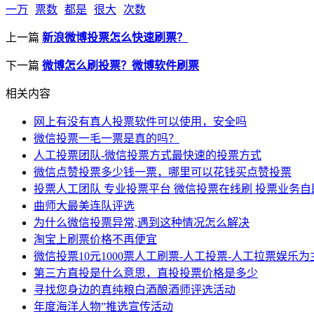
一万
票数
都是
很大
次数
上一篇
新浪微博投票怎么快速刷票？
下一篇
微博怎么刷投票？微博软件刷票
相关内容
网上有没有真人投票软件可以使用，安全吗
微信投票一毛一票是真的吗？
人工投票团队-微信投票方式最快速的投票方式
微信点赞投票多少钱一票，哪里可以花钱买点赞投票
投票人工团队 专业投票平台 微信投票在线刷 投票业务
曲师大最美连队评选
为什么微信投票异常,遇到这种情况怎么解决
淘宝上刷票价格不再便宜
微信投票10元1000票人工刷票-人工投票-人工拉票娱乐为
第三方直投是什么意思，直投投票价格是多少
寻找您身边的真纯粮白酒酿酒师评选活动
年度海洋人物”推选宣传活动