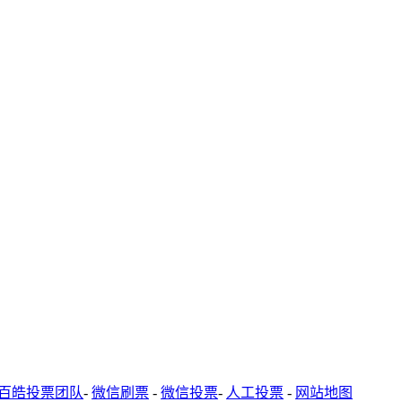
百皓投票团队
-
微信刷票
-
微信投票
-
人工投票
-
网站地图