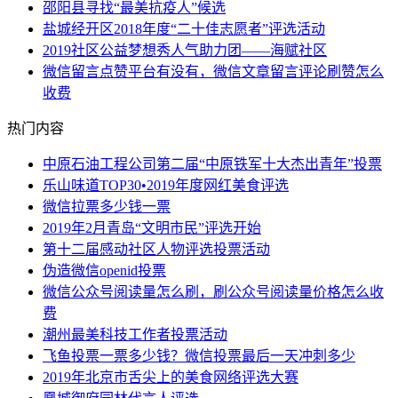
邵阳县寻找“最美抗疫人”候选
盐城经开区2018年度“二十佳志愿者”评选活动
2019社区公益梦想秀人气助力团——海赋社区
微信留言点赞平台有没有，微信文章留言评论刷赞怎么
收费
热门内容
中原石油工程公司第二届“中原铁军十大杰出青年”投票
乐山味道TOP30•2019年度网红美食评选
微信拉票多少钱一票
2019年2月青岛“文明市民”评选开始
第十二届感动社区人物评选投票活动
伪造微信openid投票
微信公众号阅读量怎么刷，刷公众号阅读量价格怎么收
费
潮州最美科技工作者投票活动
飞鱼投票一票多少钱？微信投票最后一天冲刺多少
2019年北京市舌尖上的美食网络评选大赛