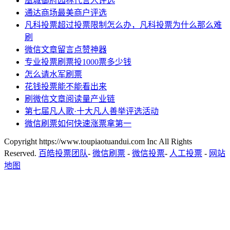
凰城御府园林代言人评选
通达商场最美商户评选
凡科投票超过投票限制怎么办，凡科投票为什么那么难
刷
微信文章留言点赞神器
专业投票刷票投1000票多少钱
怎么请水军刷票
花钱投票能不能看出来
刷微信文章阅读量产业链
第七届凡人歌·十大凡人善举评选活动
微信刷票如何快速涨票拿第一
Copyright https://www.toupiaotuandui.com Inc All Rights
Reserved.
百皓投票团队
-
微信刷票
-
微信投票
-
人工投票
-
网站
地图