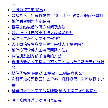
队
我挺烦拉票的(转载)
公众号人工拉票价格表：10 元 1000 票背后的行业真相
微信后台刷票内定结果
投票冻结以后的解冻时间及办法
我要上少儿春晚小主持人组点赞活动
微信投票怎么买票刷票省钱？
人工微信投票多少一票？是纯人工投票吗？
微信投票软件人工拉票团队方法？
微信朋友圈为孩子拉票的方法
靠谱的微信人工投票百万人工团队提升票数全天在线服
务
微信代投票-网络人工投票手工刷票真实么？
凡科互动投票刷票什么价格，凡科投票一天可以投多少
票
科普纯人工投票平台有哪些,刷人工投票怎么收费？
清河
校园
评选活动
清河县
最美