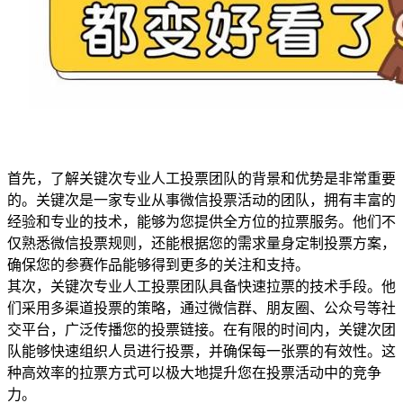
首先，了解关键次专业人工投票团队的背景和优势是非常重要
的。关键次是一家专业从事微信投票活动的团队，拥有丰富的
经验和专业的技术，能够为您提供全方位的拉票服务。他们不
仅熟悉微信投票规则，还能根据您的需求量身定制投票方案，
确保您的参赛作品能够得到更多的关注和支持。
其次，关键次专业人工投票团队具备快速拉票的技术手段。他
们采用多渠道投票的策略，通过微信群、朋友圈、公众号等社
交平台，广泛传播您的投票链接。在有限的时间内，关键次团
队能够快速组织人员进行投票，并确保每一张票的有效性。这
种高效率的拉票方式可以极大地提升您在投票活动中的竞争
力。