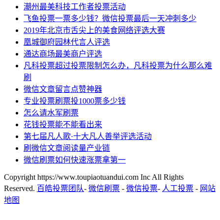
潮州最美科技工作者投票活动
飞鱼投票一票多少钱？微信投票最后一天冲刺多少
2019年北京市舌尖上的美食网络评选大赛
凰城御府园林代言人评选
通达商场最美商户评选
凡科投票超过投票限制怎么办，凡科投票为什么那么难
刷
微信文章留言点赞神器
专业投票刷票投1000票多少钱
怎么请水军刷票
花钱投票能不能看出来
第七届凡人歌·十大凡人善举评选活动
刷微信文章阅读量产业链
微信刷票如何快速涨票拿第一
Copyright https://www.toupiaotuandui.com Inc All Rights
Reserved.
百皓投票团队
-
微信刷票
-
微信投票
-
人工投票
-
网站
地图