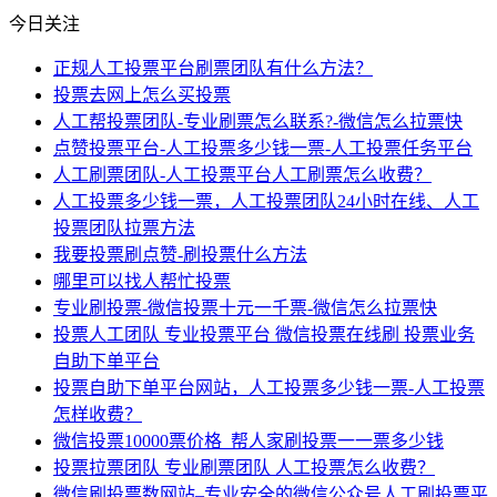
今日关注
正规人工投票平台刷票团队有什么方法？
投票去网上怎么买投票
人工帮投票团队-专业刷票怎么联系?-微信怎么拉票快
点赞投票平台-人工投票多少钱一票-人工投票任务平台
人工刷票团队-人工投票平台人工刷票怎么收费？
人工投票多少钱一票，人工投票团队24小时在线、人工
投票团队拉票方法
我要投票刷点赞-刷投票什么方法
哪里可以找人帮忙投票
专业刷投票-微信投票十元一千票-微信怎么拉票快
投票人工团队 专业投票平台 微信投票在线刷 投票业务
自助下单平台
投票自助下单平台网站，人工投票多少钱一票-人工投票
怎样收费？
微信投票10000票价格_帮人家刷投票一一票多少钱
投票拉票团队 专业刷票团队 人工投票怎么收费？
微信刷投票数网站–专业安全的微信公众号人工刷投票平