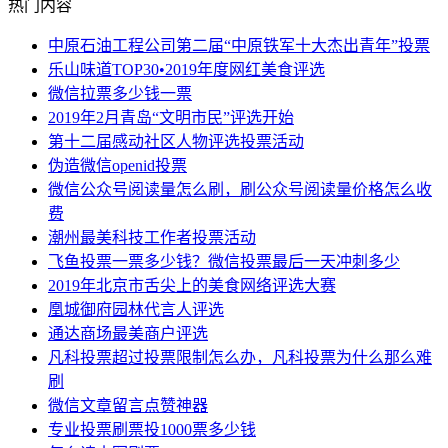
热门内容
中原石油工程公司第二届“中原铁军十大杰出青年”投票
乐山味道TOP30•2019年度网红美食评选
微信拉票多少钱一票
2019年2月青岛“文明市民”评选开始
第十二届感动社区人物评选投票活动
伪造微信openid投票
微信公众号阅读量怎么刷，刷公众号阅读量价格怎么收
费
潮州最美科技工作者投票活动
飞鱼投票一票多少钱？微信投票最后一天冲刺多少
2019年北京市舌尖上的美食网络评选大赛
凰城御府园林代言人评选
通达商场最美商户评选
凡科投票超过投票限制怎么办，凡科投票为什么那么难
刷
微信文章留言点赞神器
专业投票刷票投1000票多少钱