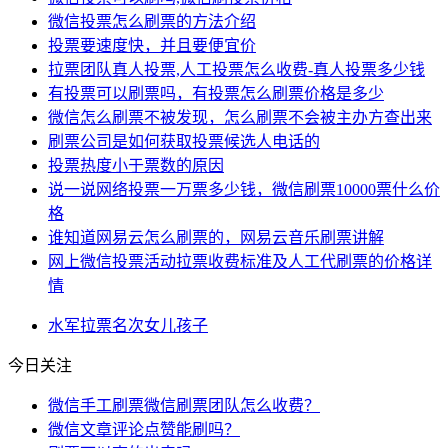
微信投票怎么刷票的方法介绍
投票要速度快，并且要便宜价
拉票团队真人投票,人工投票怎么收费-真人投票多少钱
有投票可以刷票吗，有投票怎么刷票价格是多少
微信怎么刷票不被发现，怎么刷票不会被主办方查出来
刷票公司是如何获取投票候选人电话的
投票热度小于票数的原因
说一说网络投票一万票多少钱，微信刷票10000票什么价
格
谁知道网易云怎么刷票的，网易云音乐刷票讲解
网上微信投票活动拉票收费标准及人工代刷票的价格详
情
水军
拉票
名次
女儿
孩子
今日关注
微信手工刷票微信刷票团队怎么收费？
微信文章评论点赞能刷吗？