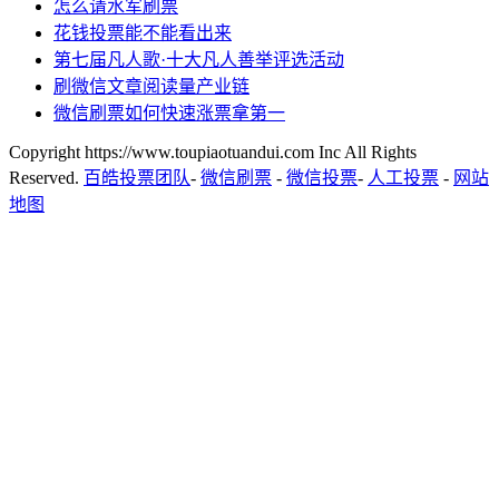
怎么请水军刷票
花钱投票能不能看出来
第七届凡人歌·十大凡人善举评选活动
刷微信文章阅读量产业链
微信刷票如何快速涨票拿第一
Copyright https://www.toupiaotuandui.com Inc All Rights
Reserved.
百皓投票团队
-
微信刷票
-
微信投票
-
人工投票
-
网站
地图