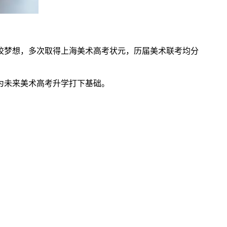
校梦想，多次取得上海美术高考状元，历届美术联考均分
为未来美术高考升学打下基础。