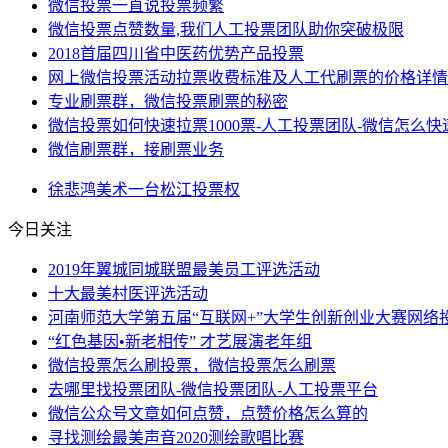
微信投票一直说投票频繁
微信投票点赞数量,我们人工投票团队助你突破极限
2018首届四川省中医药优势产品投票
网上微信投票活动拉票收费标准及人工代刷票的价格详情
专业刷票群，微信投票刷票的秘密
微信投票如何快速拉票1000票-人工投票团队-微信怎么快
微信刷票群，接刷票业务
徐悲鸿
美术
一台
松江
投票权
今日关注
2019年翼城同城联盟最美员工评选活动
十大最美村医评选活动
河南师范大学第五届“互联网+”大学生创新创业大赛网络
“红色基因•新老相传” 才艺展演老年组
微信投票怎么刷投票，微信投票怎么刷票
去哪里找投票团队-微信投票团队-人工投票平台
微信公众号文章如何点赞，点赞价格怎么算的
寻找测绘最美声音2020测绘歌唱比赛