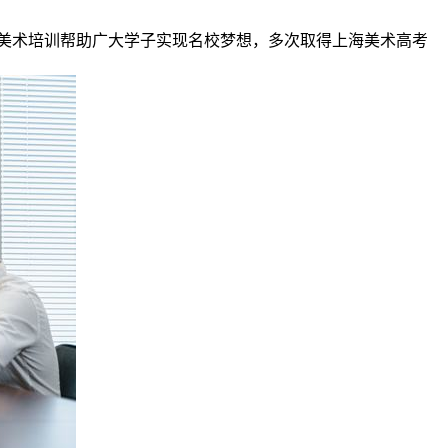
美术培训帮助广大学子实现名校梦想，多次取得上海美术高考