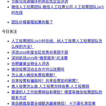
节能与资源循环利用名优企业评选
微信人工拉票团队,微信人工拉票公司,人工投票团队24小
时在线
团队
价格
客服
如果你
看了
今日关注
人工投票团队24小时在线，纯人工投票人工投票团队怎
么样的方法？
评选2018年度全区优秀共青团干部
深圳机场2019年“微笑服务”总决赛
合肥最美业物业人评选
微信投票活动主办方可以改票吗
怎么进入微信免费投票群？
共享投票有骗局吗？共享投票如何刷票？
真人投票怎么做,人工投票怎样收费-人工投票网
靠谱的人工代投票网站有哪些？哪里有微信投票团队的
联系方式
南岳龍鳯珠寶全城甄选最美情侣！ 十万豪礼等您拿