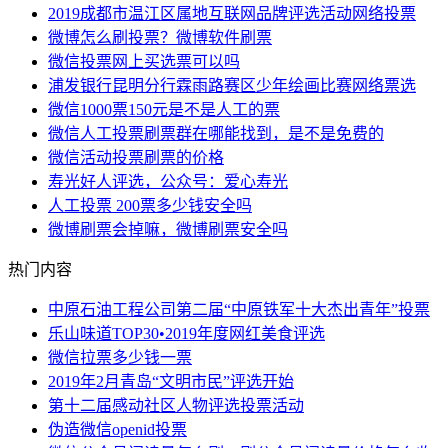
2019成都市温江区属地互联网品牌评选活动网络投票
微博怎么刷投票？微博软件刷票
微信投票网上买选票可以吗
浦发银行昆明分行霖雨路赛区少年绘画比赛网络票选
微信1000票150元是不是人工的票
微信人工投票刷票群在哪能找到，是不是免费的
微信活动投票刷票的价格
寿光好人评选，公众号：爱心寿光
人工投票 200票多少钱安全吗
微博刷票会掉嘛，微博刷票安全吗
热门内容
中原石油工程公司第二届“中原铁军十大杰出青年”投票
乐山味道TOP30•2019年度网红美食评选
微信拉票多少钱一票
2019年2月青岛“文明市民”评选开始
第十二届感动社区人物评选投票活动
伪造微信openid投票