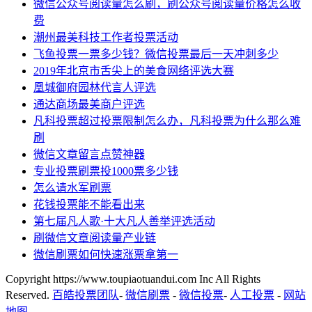
微信公众号阅读量怎么刷，刷公众号阅读量价格怎么收
费
潮州最美科技工作者投票活动
飞鱼投票一票多少钱？微信投票最后一天冲刺多少
2019年北京市舌尖上的美食网络评选大赛
凰城御府园林代言人评选
通达商场最美商户评选
凡科投票超过投票限制怎么办，凡科投票为什么那么难
刷
微信文章留言点赞神器
专业投票刷票投1000票多少钱
怎么请水军刷票
花钱投票能不能看出来
第七届凡人歌·十大凡人善举评选活动
刷微信文章阅读量产业链
微信刷票如何快速涨票拿第一
Copyright https://www.toupiaotuandui.com Inc All Rights
Reserved.
百皓投票团队
-
微信刷票
-
微信投票
-
人工投票
-
网站
地图