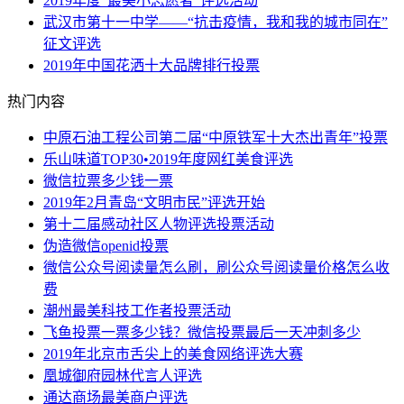
2019年度“最美小志愿者”评选活动
武汉市第十一中学——“抗击疫情，我和我的城市同在”
征文评选
2019年中国花洒十大品牌排行投票
热门内容
中原石油工程公司第二届“中原铁军十大杰出青年”投票
乐山味道TOP30•2019年度网红美食评选
微信拉票多少钱一票
2019年2月青岛“文明市民”评选开始
第十二届感动社区人物评选投票活动
伪造微信openid投票
微信公众号阅读量怎么刷，刷公众号阅读量价格怎么收
费
潮州最美科技工作者投票活动
飞鱼投票一票多少钱？微信投票最后一天冲刺多少
2019年北京市舌尖上的美食网络评选大赛
凰城御府园林代言人评选
通达商场最美商户评选