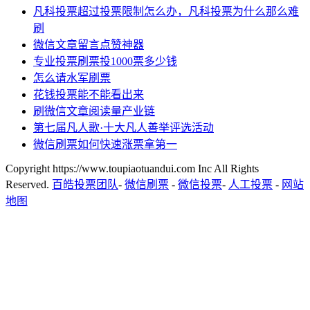
凡科投票超过投票限制怎么办，凡科投票为什么那么难
刷
微信文章留言点赞神器
专业投票刷票投1000票多少钱
怎么请水军刷票
花钱投票能不能看出来
刷微信文章阅读量产业链
第七届凡人歌·十大凡人善举评选活动
微信刷票如何快速涨票拿第一
Copyright https://www.toupiaotuandui.com Inc All Rights
Reserved.
百皓投票团队
-
微信刷票
-
微信投票
-
人工投票
-
网站
地图