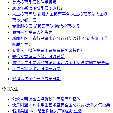
美篇投票刷票软件手机版
2019年新浪微博刷票多少钱？
人工投票团队-正规人工投票平台-人工投票网站人工投
票多少钱一票
专业刷投票-帮投票团队-微信拉票技巧
做为一个投票人的焦虑
新园社区、农行乌鲁木齐分行驻新园社区“访惠聚”工作
队联合主办
专业人工微信投票刷票拉票是怎么操作的
微信文章留言点赞，可以刷赞
淘宝投票刷票容易被发现吗，淘宝上买微信刷票安全吗
投票水军泛滥，可投一万票
好消息
孩子们
一招
吉安
日期
今日关注
公众号精选留言点赞软件有没有靠谱的
快乐同盟2019中学生艺术盛典全国总决赛-选手人气投票
假期美图PK：晒出你镜头下的品质生活