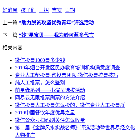
好消息
孩子们
一招
吉安
日期
上一篇
“助力脱贫攻坚优秀青年”评选活动
下一篇
“妙”星宝贝——我为妙可蓝多代言
相关内容
微信投票1000票多少钱
2019年烟台开发区民办教育培训机构满意度调查
专业人工帮投票-帮投票团队-微信投票拉票技巧
纯人工投票，怎么鉴别
萌星缘系列——小演员选拔活动
网易云无限投票刷票的方法介绍
微信投票人工投票怎么投的，微信专业人工投票群
2019中国餐饮年度优异之星
微信公众号扫码刷关注怎么收费
第二届《金牌风水实战名师》评选活动暨世界易经文化
人物推广