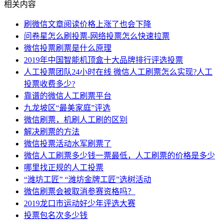
相关内容
刷微信文章阅读价格上涨了也会下降
问卷星怎么刷投票-网络投票怎么快速拉票
微信投票刷票是什么原理
2019年中国智能机顶盒十大品牌排行评选投票
人工投票团队24小时在线 微信人工刷票怎么实现?人工
投票收费多少?
靠谱的微信人工刷票平台
九龙坡区“最美家庭”评选
微信刷票，机刷人工刷的区别
解决刷票的方法
微信投票活动水军刷票了
微信人工刷票多少钱一票最低，人工刷票的价格是多少
哪里找正规的人工投票
“潍坊工匠” “潍坊金牌工匠”选树活动
微信刷票会被取消参赛资格吗？
2019龙口市运动好少年评选大赛
投票包名次多少钱