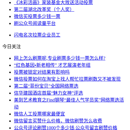
《冰彩活画》家装基金大放送活动投票
第二届湖北改革奖（个人奖）
微信买投票多少钱一票
刷公众号阅读量平台
闪电
名次
拉票
企业
员工
今日关注
网上怎么刷票呢,专业刷票多少钱一票怎么样?
“红色基因•新老相传” 才艺展演老年组
投票被锁定对结果有影响吗
微信投票如何在淘宝上找人帮忙拉票刷数又不被发现
第二届“菲份宝贝”全国网络票选
信华建国酒店首届“魅力女神”评选
美到艺术教育之Find钢琴“最佳人气学员奖”网络票选活
动
微信人工投票哪家最便宜
微信留言买赞什么价格，微信刷赞怎么收费
公众号评论刷赞1000个多少钱,公众号留言刷赞价格