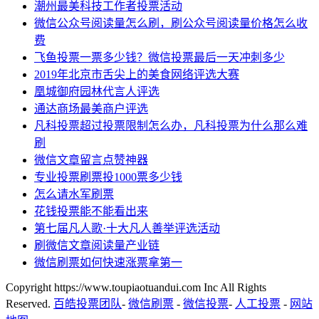
潮州最美科技工作者投票活动
微信公众号阅读量怎么刷，刷公众号阅读量价格怎么收
费
飞鱼投票一票多少钱？微信投票最后一天冲刺多少
2019年北京市舌尖上的美食网络评选大赛
凰城御府园林代言人评选
通达商场最美商户评选
凡科投票超过投票限制怎么办，凡科投票为什么那么难
刷
微信文章留言点赞神器
专业投票刷票投1000票多少钱
怎么请水军刷票
花钱投票能不能看出来
第七届凡人歌·十大凡人善举评选活动
刷微信文章阅读量产业链
微信刷票如何快速涨票拿第一
Copyright https://www.toupiaotuandui.com Inc All Rights
Reserved.
百皓投票团队
-
微信刷票
-
微信投票
-
人工投票
-
网站