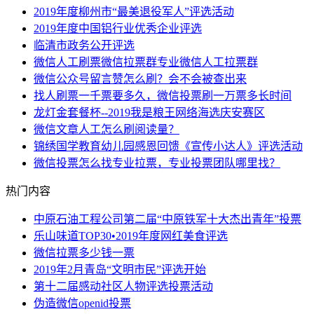
2019年度柳州市“最美退役军人”评选活动
2019年度中国铝行业优秀企业评选
临清市政务公开评选
微信人工刷票微信拉票群专业微信人工拉票群
微信公众号留言赞怎么刷？会不会被查出来
找人刷票一千票要多久，微信投票刷一万票多长时间
龙灯金套餐杯--2019我是粮王网络海选庆安赛区
微信文章人工怎么刷阅读量？
锦绣国学教育幼儿园感恩回馈《宣传小达人》评选活动
微信投票怎么找专业拉票，专业投票团队哪里找？
热门内容
中原石油工程公司第二届“中原铁军十大杰出青年”投票
乐山味道TOP30•2019年度网红美食评选
微信拉票多少钱一票
2019年2月青岛“文明市民”评选开始
第十二届感动社区人物评选投票活动
伪造微信openid投票