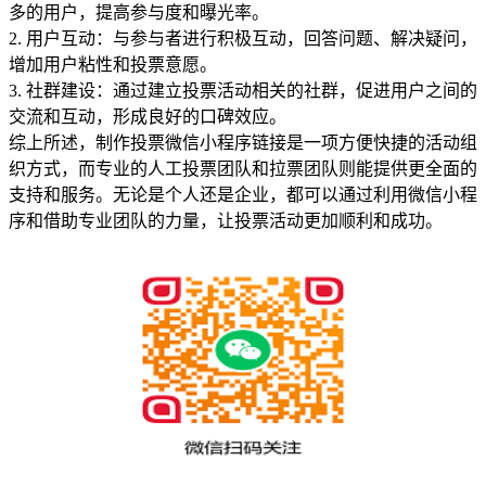
多的用户，提高参与度和曝光率。
2. 用户互动：与参与者进行积极互动，回答问题、解决疑问，
增加用户粘性和投票意愿。
3. 社群建设：通过建立投票活动相关的社群，促进用户之间的
交流和互动，形成良好的口碑效应。
综上所述，制作投票微信小程序链接是一项方便快捷的活动组
织方式，而专业的人工投票团队和拉票团队则能提供更全面的
支持和服务。无论是个人还是企业，都可以通过利用微信小程
序和借助专业团队的力量，让投票活动更加顺利和成功。