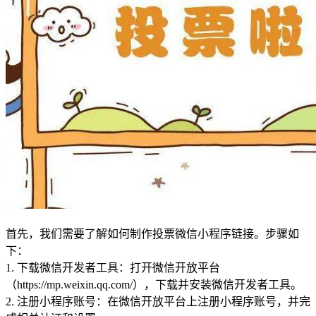
首先，我们需要了解如何制作投票微信小程序链接。步骤如
下：
1. 下载微信开发者工具：打开微信开放平台
（https://mp.weixin.qq.com/），下载并安装微信开发者工具。
2. 注册小程序账号：在微信开放平台上注册小程序账号，并完