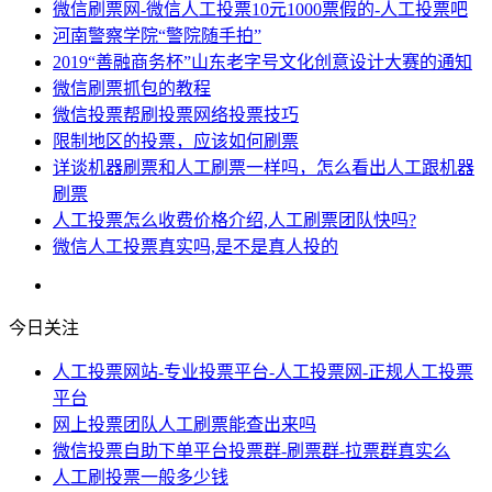
微信刷票网-微信人工投票10元1000票假的-人工投票吧
河南警察学院“警院随手拍”
2019“善融商务杯”山东老字号文化创意设计大赛的通知
微信刷票抓包的教程
微信投票帮刷投票网络投票技巧
限制地区的投票，应该如何刷票
详谈机器刷票和人工刷票一样吗，怎么看出人工跟机器
刷票
人工投票怎么收费价格介绍,人工刷票团队快吗?
微信人工投票真实吗,是不是真人投的
今日关注
人工投票网站-专业投票平台-人工投票网-正规人工投票
平台
网上投票团队人工刷票能查出来吗
微信投票自助下单平台投票群-刷票群-拉票群真实么
人工刷投票一般多少钱