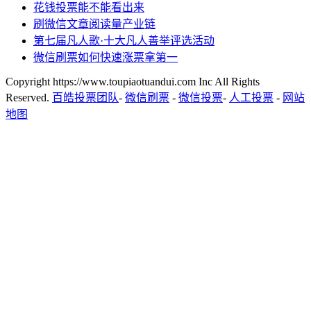
花钱投票能不能看出来
刷微信文章阅读量产业链
第七届凡人歌·十大凡人善举评选活动
微信刷票如何快速涨票拿第一
Copyright https://www.toupiaotuandui.com Inc All Rights
Reserved.
百皓投票团队
-
微信刷票
-
微信投票
-
人工投票
-
网站
地图