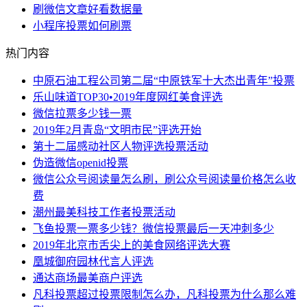
刷微信文章好看数据量
小程序投票如何刷票
热门内容
中原石油工程公司第二届“中原铁军十大杰出青年”投票
乐山味道TOP30•2019年度网红美食评选
微信拉票多少钱一票
2019年2月青岛“文明市民”评选开始
第十二届感动社区人物评选投票活动
伪造微信openid投票
微信公众号阅读量怎么刷，刷公众号阅读量价格怎么收
费
潮州最美科技工作者投票活动
飞鱼投票一票多少钱？微信投票最后一天冲刺多少
2019年北京市舌尖上的美食网络评选大赛
凰城御府园林代言人评选
通达商场最美商户评选
凡科投票超过投票限制怎么办，凡科投票为什么那么难