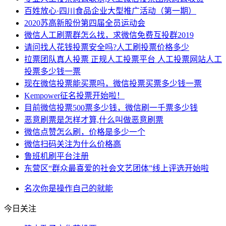
百姓放心·四川食品企业大型推广活动（第一期）
2020苏高新股份第四届全员运动会
微信人工刷票群怎么找，求微信免费互投群2019
请问找人花钱投票安全吗?人工刷投票价格多少
拉票团队真人投票 正规人工投票平台 人工投票网站人工
投票多少钱一票
现在微信投票能买票吗，微信投票买票多少钱一票
Kempower征名投票开始啦！
目前微信投票500票多少钱，微信刷一千票多少钱
恶意刷票是怎样才算,什么叫做恶意刷票
微信点赞怎么刷，价格是多少一个
微信扫码关注为什么价格高
鲁班机刷平台注册
东营区“群众最喜爱的社会文艺团体”线上评选开始啦
名次
你是
操作
自己的
就能
今日关注