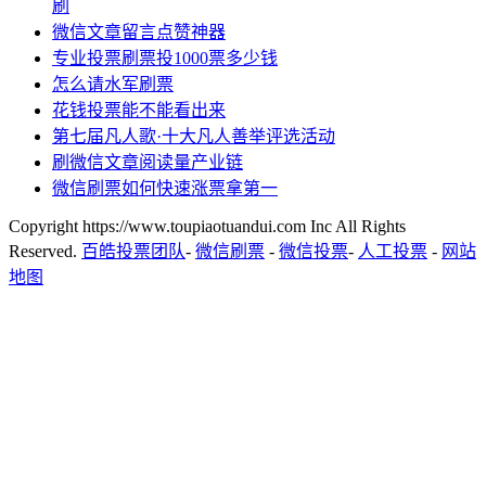
刷
微信文章留言点赞神器
专业投票刷票投1000票多少钱
怎么请水军刷票
花钱投票能不能看出来
第七届凡人歌·十大凡人善举评选活动
刷微信文章阅读量产业链
微信刷票如何快速涨票拿第一
Copyright https://www.toupiaotuandui.com Inc All Rights
Reserved.
百皓投票团队
-
微信刷票
-
微信投票
-
人工投票
-
网站
地图