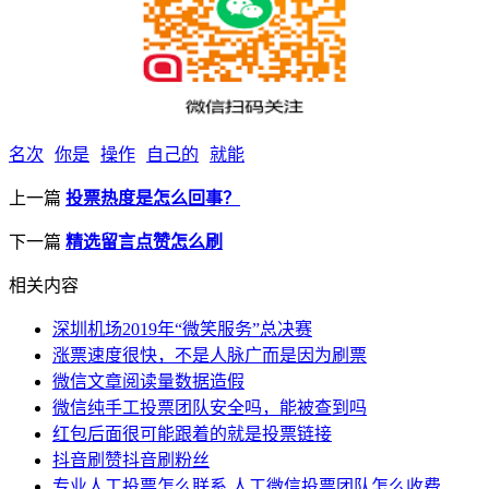
名次
你是
操作
自己的
就能
上一篇
投票热度是怎么回事？
下一篇
精选留言点赞怎么刷
相关内容
深圳机场2019年“微笑服务”总决赛
涨票速度很快，不是人脉广而是因为刷票
微信文章阅读量数据造假
微信纯手工投票团队安全吗，能被查到吗
红包后面很可能跟着的就是投票链接
抖音刷赞抖音刷粉丝
专业人工投票怎么联系,人工微信投票团队怎么收费