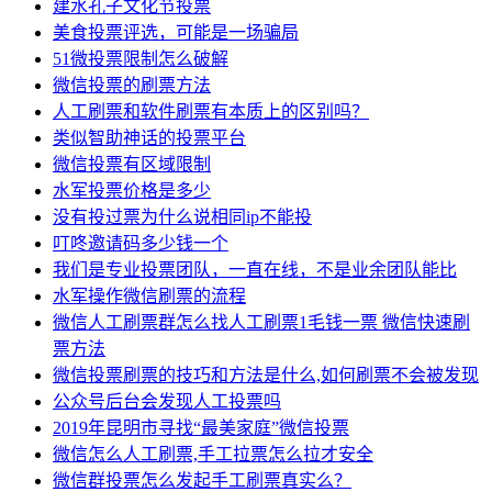
建水孔子文化节投票
美食投票评选，可能是一场骗局
51微投票限制怎么破解
微信投票的刷票方法
人工刷票和软件刷票有本质上的区别吗？
类似智助神话的投票平台
微信投票有区域限制
水军投票价格是多少
没有投过票为什么说相同ip不能投
叮咚邀请码多少钱一个
我们是专业投票团队，一直在线，不是业余团队能比
水军操作微信刷票的流程
微信人工刷票群怎么找人工刷票1毛钱一票 微信快速刷
票方法
微信投票刷票的技巧和方法是什么,如何刷票不会被发现
公众号后台会发现人工投票吗
2019年昆明市寻找“最美家庭”微信投票
微信怎么人工刷票,手工拉票怎么拉才安全
微信群投票怎么发起手工刷票真实么？