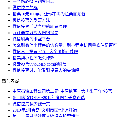
一个伤心微信刷票日志
微信拉票的群
投票10元100票，让你不再为拉票而烦恼
微信投票的刷票方法
微信投票活动当中的刷票原理
九江最美残疾人网络投票
微信刷票的卡盟平台
怎么刷微信小程序的访客量，刷小程序访问量软件是否可
微信人工投票0.15，这个价格可能吗
投票帮小程序怎么作弊
微云投票vvtoupiao.com的刷票
微信投票时，能看到投票人的头像吗
热门内容
中原石油工程公司第二届“中原铁军十大杰出青年”投票
乐山味道TOP30•2019年度网红美食评选
微信拉票多少钱一票
2019年2月青岛“文明市民”评选开始
第十二届感动社区人物评选投票活动