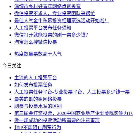
淄博市乡村好青年网络点赞投票
微信投票不求人，专业投票团队来帮忙
最佳人气金牛私募投资经理票选活动开始啦！
人工投票平台发布任务须知
微信打开就能投票的刷一票多少钱？
淘宝怎么搜微信投票
热度
数量
票数
高于
人气
今日关注
主流的人工投票平台
如何发布投票任务
人工投票任务平台-专业投票平台，人工投票多少钱一票
最美的哥的姐网络投票
刷票与投票水军的区别
第三届金灯奖投票，2020中国商业地产企划美陈影响力TO
做一场成功的投票活动所需要的注意事项
封IP不能阻止刷票行为