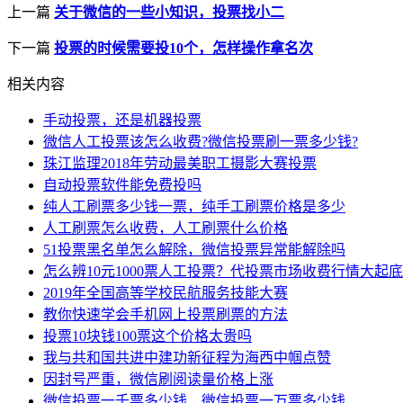
上一篇
关于微信的一些小知识，投票找小二
下一篇
投票的时候需要投10个，怎样操作拿名次
相关内容
手动投票，还是机器投票
微信人工投票该怎么收费?微信投票刷一票多少钱?
珠江监理2018年劳动最美职工摄影大赛投票
自动投票软件能免费投吗
纯人工刷票多少钱一票，纯手工刷票价格是多少
人工刷票怎么收费，人工刷票什么价格
51投票黑名单怎么解除，微信投票异常能解除吗
怎么辨10元1000票人工投票？代投票市场收费行情大起底
2019年全国高等学校民航服务技能大赛
教你快速学会手机网上投票刷票的方法
投票10块钱100票这个价格太贵吗
我与共和国共进中建功新征程为海西中帼点赞
因封号严重，微信刷阅读量价格上涨
微信投票一千票多少钱，微信投票一万票多少钱