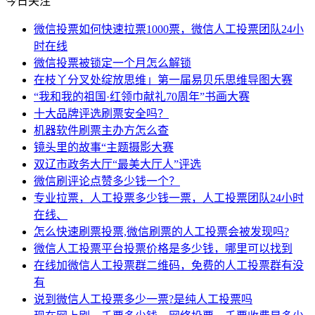
今日关注
微信投票如何快速拉票1000票，微信人工投票团队24小
时在线
微信投票被锁定一个月怎么解锁
在枝丫分叉处绽放思维」第一届易贝乐思维导图大赛
“我和我的祖国·红领巾献礼70周年”书画大赛
十大品牌评选刷票安全吗？
机器软件刷票主办方怎么查
镜头里的故事“主题摄影大赛
双辽市政务大厅“最美大厅人”评选
微信刷评论点赞多少钱一个？
专业拉票，人工投票多少钱一票，人工投票团队24小时
在线、
怎么快速刷票投票,微信刷票的人工投票会被发现吗?
微信人工投票平台投票价格是多少钱，哪里可以找到
在线加微信人工投票群二维码，免费的人工投票群有没
有
说到微信人工投票多少一票?是纯人工投票吗