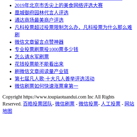
2019年北京市舌尖上的美食网络评选大赛
凰城御府园林代言人评选
通达商场最美商户评选
凡科投票超过投票限制怎么办，凡科投票为什么那么难
刷
微信文章留言点赞神器
专业投票刷票投1000票多少钱
怎么请水军刷票
花钱投票能不能看出来
刷微信文章阅读量产业链
第七届凡人歌·十大凡人善举评选活动
微信刷票如何快速涨票拿第一
Copyright https://www.toupiaotuandui.com Inc All Rights
Reserved.
百皓投票团队
-
微信刷票
-
微信投票
-
人工投票
-
网站
地图