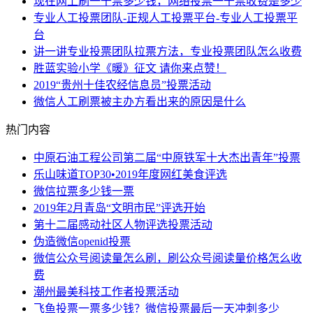
现在网上刷一千票多少钱，网络投票一千票收费是多少
专业人工投票团队-正规人工投票平台-专业人工投票平
台
讲一讲专业投票团队拉票方法，专业投票团队怎么收费
胜蓝实验小学《暖》征文 请你来点赞！
2019“贵州十佳农经信息员”投票活动
微信人工刷票被主办方看出来的原因是什么
热门内容
中原石油工程公司第二届“中原铁军十大杰出青年”投票
乐山味道TOP30•2019年度网红美食评选
微信拉票多少钱一票
2019年2月青岛“文明市民”评选开始
第十二届感动社区人物评选投票活动
伪造微信openid投票
微信公众号阅读量怎么刷，刷公众号阅读量价格怎么收
费
潮州最美科技工作者投票活动
飞鱼投票一票多少钱？微信投票最后一天冲刺多少