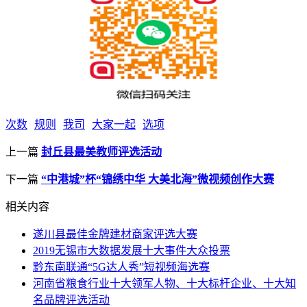
次数
规则
我司
大家一起
选项
上一篇
封丘县最美教师评选活动
下一篇
“中港城”杯“锦绣中华 大美北海”微视频创作大赛
相关内容
遂川县最佳金牌建材商家评选大赛
2019无锡市大数据发展十大事件大众投票
黔东南联通“5G达人秀”短视频海选赛
河南省粮食行业十大领军人物、十大标杆企业、十大知
名品牌评选活动