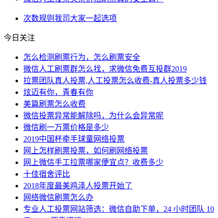
次数
规则
我司
大家一起
选项
今日关注
怎么检测刷票行为，怎么刷票安全
微信人工刷票群怎么找，求微信免费互投群2019
拉票团队真人投票,人工投票怎么收费-真人投票多少钱
炫迈有你，青春有你
美篇刷票怎么收费
微信投票异常能解除吗，为什么会异常呢
微信刷一万票价格是多少
2019中国杯牵手球童网络投票
网上怎样刷票投票，如何刷网络投票
网上微信手工拉票哪家便宜点？收费多少
十佳宿舍评比
2018年度最美鸡泽人投票开始了
网络微信刷票怎么办
专业人工投票网站筛选：微信自助下单，24 小时团队 10