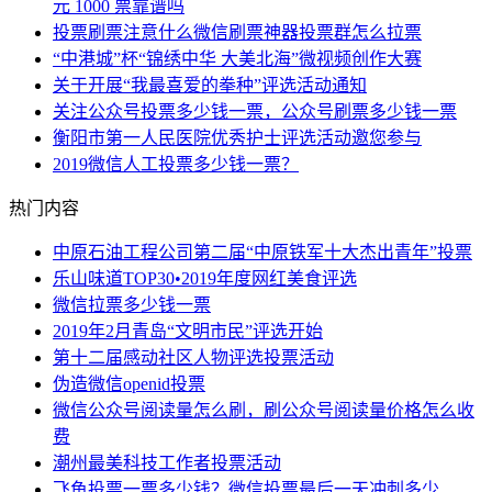
元 1000 票靠谱吗
投票刷票注意什么微信刷票神器投票群怎么拉票
“中港城”杯“锦绣中华 大美北海”微视频创作大赛
关于开展“我最喜爱的拳种”评选活动通知
关注公众号投票多少钱一票，公众号刷票多少钱一票
衡阳市第一人民医院优秀护士评选活动邀您参与
2019微信人工投票多少钱一票？
热门内容
中原石油工程公司第二届“中原铁军十大杰出青年”投票
乐山味道TOP30•2019年度网红美食评选
微信拉票多少钱一票
2019年2月青岛“文明市民”评选开始
第十二届感动社区人物评选投票活动
伪造微信openid投票
微信公众号阅读量怎么刷，刷公众号阅读量价格怎么收
费
潮州最美科技工作者投票活动
飞鱼投票一票多少钱？微信投票最后一天冲刺多少