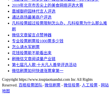
2019年北京市舌尖上的美食网络评选大赛
凰城御府园林代言人评选
通达商场最美商户评选
凡科投票超过投票限制怎么办，凡科投票为什么那么难
刷
微信文章留言点赞神器
专业投票刷票投1000票多少钱
怎么请水军刷票
花钱投票能不能看出来
刷微信文章阅读量产业链
第七届凡人歌·十大凡人善举评选活动
微信刷票如何快速涨票拿第一
Copyright https://www.toupiaotuandui.com Inc All Rights
Reserved.
百皓投票团队
-
微信刷票
-
微信投票
-
人工投票
-
网站
地图