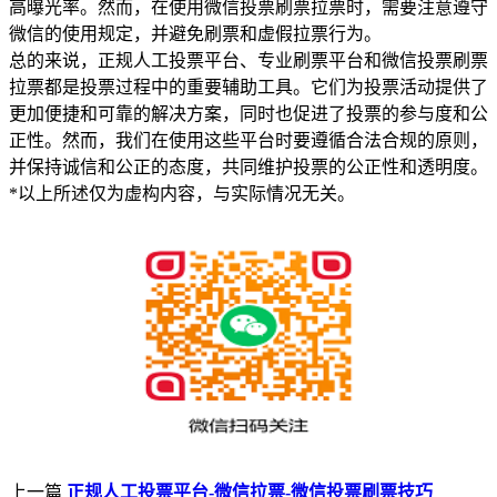
高曝光率。然而，在使用微信投票刷票拉票时，需要注意遵守
微信的使用规定，并避免刷票和虚假拉票行为。
总的来说，正规人工投票平台、专业刷票平台和微信投票刷票
拉票都是投票过程中的重要辅助工具。它们为投票活动提供了
更加便捷和可靠的解决方案，同时也促进了投票的参与度和公
正性。然而，我们在使用这些平台时要遵循合法合规的原则，
并保持诚信和公正的态度，共同维护投票的公正性和透明度。
*以上所述仅为虚构内容，与实际情况无关。
上一篇
正规人工投票平台-微信拉票-微信投票刷票技巧