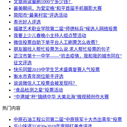
文章阅读量刷1000个多少钱？
最美瞬间，为爱定格”和平首届手机摄影大赛
简阳市“最美村官”评选活动
寿光好人评选
福建艺术职业学院第二届“师德标兵”候选人网络投票
我要上少儿春晚小主持人组点赞活动
微信投票自助下单平台人工刷票怎么收费？
朋友圈找人帮忙投票怎么说,求人帮忙投票的句子
武汉市第十一中学——“抗击疫情，我和我的城市同在”
征文评选
快乐同盟2019中学生艺术盛典复赛人气投票
衡水市青年岗位能手评选
说说微信人工投票会被发现吗？
“食品检测之星”投票活动
“中港城”杯“锦绣中华 大美北海”微视频创作大赛
热门内容
中原石油工程公司第二届“中原铁军十大杰出青年”投票
乐山味道TOP30•2019年度网红美食评选