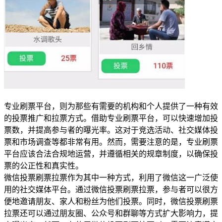
专业刷票平台，则为那些有需要的机构和个人提供了一种有效
的投票推广和拉票方式。借助专业刷票平台，可以快速增加投
票数，并提高参与者的曝光率。这对于竞选活动、社交媒体投
票和市场调查等都非常有用。然而，需要注意的是，专业刷票
平台应该合法合规地运营，并遵循相关的规章制度，以确保投
票的公正性和真实性。
微信投票刷票拉票作为其中一种方式，利用了微信这一广泛使
用的社交媒体平台。通过微信投票刷票拉票，参与者可以很方
便地邀请朋友、家人和粉丝为他们投票。同时，微信投票刷票
拉票还可以通过朋友圈、公众号和群聊等方式扩大影响力，提