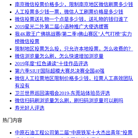
南京微信投票价格多少，限制南京地区微信刷票多少钱
人工投票多少钱一票，微信人工刷票价格是多少钱
微信投票送礼物一个点是多少钱，送礼物的钱归谁了
2019星光二外第二届小语种推广大使选拔赛
我4K歌王广佛挑战赛(第二季)佛山赛区"人气打榜"实力
榜微信投票
限制地区投票怎么投，只允许本地投票，怎么收费的？
微信浏览量怎么刷，怎么快速增加浏览量
2019年度“红色诵读”十佳作品评选
第六季SIUF国际超模大赛总决赛全国40强
微信人工拉票地区限制价格多少钱，拉票人工高效团队
有没有
卫兰世界巡回演唱会2019-东莞站体验员评选
微信扫码刷浏览量怎么刷，刷扫码浏览量可以刷吗
寿光好人评选
热门内容
中原石油工程公司第二届“中原铁军十大杰出青年”投票