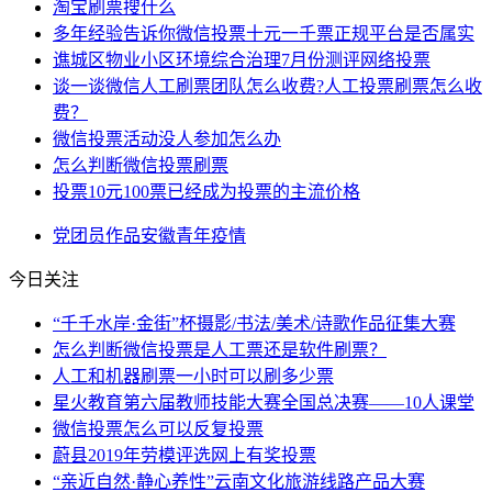
淘宝刷票搜什么
多年经验告诉你微信投票十元一千票正规平台是否属实
谯城区物业小区环境综合治理7月份测评网络投票
谈一谈微信人工刷票团队怎么收费?人工投票刷票怎么收
费？
微信投票活动没人参加怎么办
怎么判断微信投票刷票
投票10元100票已经成为投票的主流价格
党团员
作品
安徽
青年
疫情
今日关注
“千千水岸·金街”杯摄影/书法/美术/诗歌作品征集大赛
怎么判断微信投票是人工票还是软件刷票？
人工和机器刷票一小时可以刷多少票
星火教育第六届教师技能大赛全国总决赛——10人课堂
微信投票怎么可以反复投票
蔚县2019年劳模评选网上有奖投票
“亲近自然·静心养性”云南文化旅游线路产品大赛