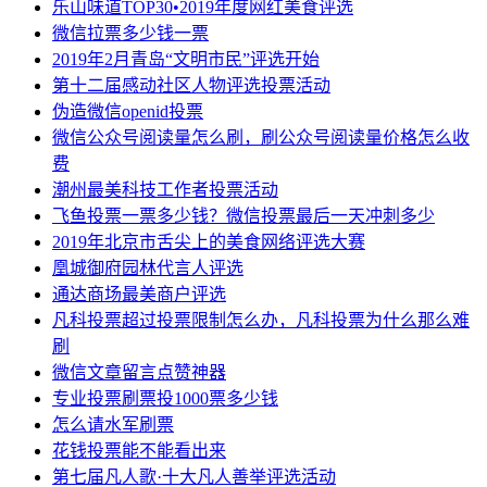
乐山味道TOP30•2019年度网红美食评选
微信拉票多少钱一票
2019年2月青岛“文明市民”评选开始
第十二届感动社区人物评选投票活动
伪造微信openid投票
微信公众号阅读量怎么刷，刷公众号阅读量价格怎么收
费
潮州最美科技工作者投票活动
飞鱼投票一票多少钱？微信投票最后一天冲刺多少
2019年北京市舌尖上的美食网络评选大赛
凰城御府园林代言人评选
通达商场最美商户评选
凡科投票超过投票限制怎么办，凡科投票为什么那么难
刷
微信文章留言点赞神器
专业投票刷票投1000票多少钱
怎么请水军刷票
花钱投票能不能看出来
第七届凡人歌·十大凡人善举评选活动