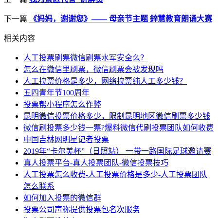
下一篇
《妈妈，谢谢您》—— 母亲节主题 鋅慧教育朗诵大赛
相关内容
人工投票刷票微信刷票水军安全么？
怎么在微信里刷票，微信刷票会被发现吗
人工拉票价格是多少，网络拉票纯人工多少钱？
五四青年节100周年
投票帮小程序怎么作弊
昆明微信投票价格多少，限制昆明地区微信刷票多少钱
微信刷投票多少钱一票?爆料微信代刷投票团队如何收费
中国吉林网明星记者投票
2019年“卡尔美杯”（日照站） 一带一路国际足球邀请赛
真人投票平台-真人投票团队-微信投票技巧
人工投票怎么收费-人工投票价格是多少-人工投票团队
怎么联系
如何加入投票的微信群
投票公司声称提供投票包名次服务