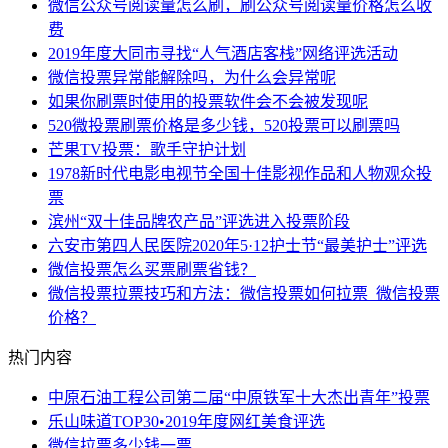
微信公众号阅读量怎么刷，刷公众号阅读量价格怎么收
费
2019年度大同市寻找“人气酒店客栈”网络评选活动
微信投票异常能解除吗，为什么会异常呢
如果你刷票时使用的投票软件会不会被发现呢
520微投票刷票价格是多少钱，520投票可以刷票吗
芒果TV投票：歌手守护计划
1978新时代电影电视节全国十佳影视作品和人物观众投
票
滨州“双十佳品牌农产品”评选进入投票阶段
六安市第四人民医院2020年5·12护士节“最美护士”评选
微信投票怎么买票刷票省钱？
微信投票拉票技巧和方法：微信投票如何拉票_微信投票
价格？
热门内容
中原石油工程公司第二届“中原铁军十大杰出青年”投票
乐山味道TOP30•2019年度网红美食评选
微信拉票多少钱一票