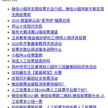
微信小程序无限投票方法介绍，微信小程序能不能实现
无限投票呢
2019·首届嵛山岛“茗芳杯”福鼎白茶
坪山十佳现代市民
服务大赛决赛24强投票通道
立尚教育|我会做好呢份工|榜样人物评选投票
2020年齐鲁最美教师评选活动
投票总数比阅读量多说明什么
小程序uv在哪里刷
淘宝人工投票是真的吗
扬州市邗江区美琪幼儿园中三班最美妈妈评选活动
深圳最生活【星座萌宝】大赛
庆我司升集团征文投票活动
微信刷票会被取消参赛资格吗？
人工投票多少钱1000票人工投票平台那个好？
微信投票2023群_微信投票群二维码-微信投票群大全-人
工投票多少钱一票
如何刷投票帮投票，人工投票怎样收费人工投票网