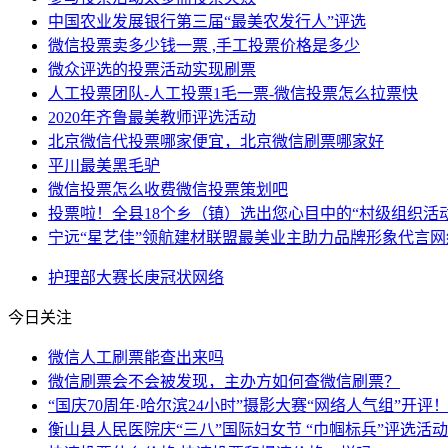
中国农业发展银行第三届“最美农发行人”评选
微信投票卖多少钱一票 ,手工投票价格是多少
微众评选的投票活动实现刷票
人工投票团队-人工投票1毛一票-微信投票怎么拉票快
2020年齐鲁最美教师评选活动
北京微信代投票哪家便宜，北京微信刷票哪家好
平川最美黑毛驴
微信投票怎么收费微信投票策划吧
投票啦！全县18个乡（镇）选出您心目中的“村级组织活
宁远“星艺佳”领航建材联盟最美业主助力品牌形象代言
护理部
大赛
长庚
冠状
网络
今日关注
微信人工刷票能查出来吗
微信刷票会不会被发现，主办方如何查微信刷票？
“国庆70周年·哈尔滨24小时”摄影大赛“网络人气组”开评
衡山县人民医院庆“三八”国际妇女节 “巾帼标兵”评选活