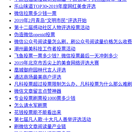
乐山味道TOP30•2019年度网红美食评选
微信拉票多少钱一票
2019年2月青岛“文明市民”评选开始
第十二届感动社区人物评选投票活动
伪造微信openid投票
微信公众号阅读量怎么刷，刷公众号阅读量价格怎么收费
潮州最美科技工作者投票活动
飞鱼投票一票多少钱？微信投票最后一天冲刺多少
2019年北京市舌尖上的美食网络评选大赛
凰城御府园林代言人评选
通达商场最美商户评选
凡科投票超过投票限制怎么办，凡科投票为什么那么难刷
微信文章留言点赞神器
专业投票刷票投1000票多少钱
怎么请水军刷票
花钱投票能不能看出来
第七届凡人歌·十大凡人善举评选活动
刷微信文章阅读量产业链