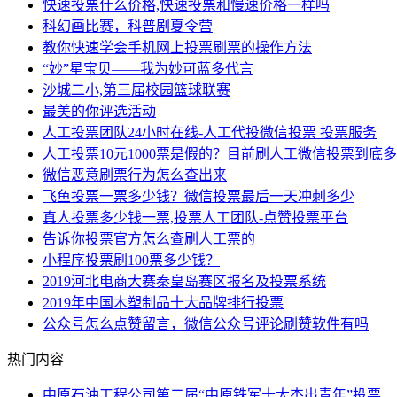
快速投票什么价格,快速投票和慢速价格一样吗
科幻画比赛，科普剧夏令营
教你快速学会手机网上投票刷票的操作方法
“妙”星宝贝——我为妙可蓝多代言
沙城二小,第三届校园篮球联赛
最美的你评选活动
人工投票团队24小时在线-人工代投微信投票 投票服务
人工投票10元1000票是假的？目前刷人工微信投票到底
微信恶意刷票行为怎么查出来
飞鱼投票一票多少钱？微信投票最后一天冲刺多少
真人投票多少钱一票,投票人工团队-点赞投票平台
告诉你投票官方怎么查刷人工票的
小程序投票刷100票多少钱？
2019河北电商大赛秦皇岛赛区报名及投票系统
2019年中国木塑制品十大品牌排行投票
公众号怎么点赞留言，微信公众号评论刷赞软件有吗
热门内容
中原石油工程公司第二届“中原铁军十大杰出青年”投票