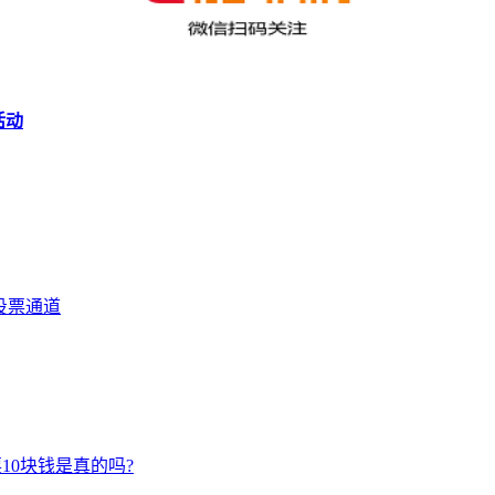
活动
投票通道
票10块钱是真的吗?