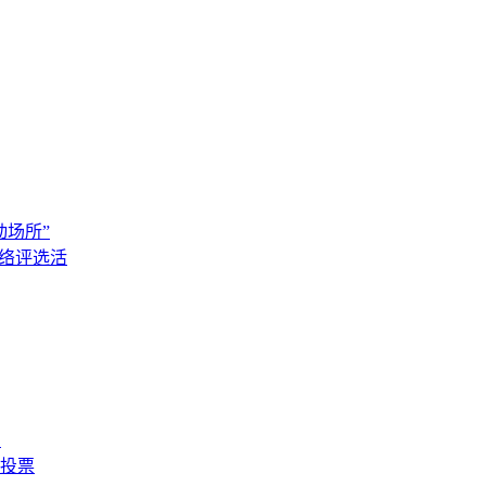
动场所”
网络评选活
！
动投票