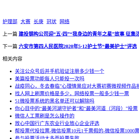
护理部
大赛
长庚
冠状
网络
上一篇
建投钢构公司迎“五·四”“我身边的青年之星”故事 征集
下一篇
六安市第四人民医院2020年5·12护士节“最美护士”评选
相关内容
关注公众号后并手机验证注册多少钱一个
美篇投票功能每人只能投一次吗
战疫同心，冬去春临”心理情景应对大赛初赛微视频作品
找人网上刷票价格是多少，网络投票一般多少钱一票
51微投票系统的黑名单还可以解除吗
你心目中的“最美河湖守护者”和“最美河道（河段）”投票
微信人工票刷是怎么操作的
放心中国行广东农业行业放心企业评选
帮投票代投拉票-微信投票10元1千票假的-微信投票1000
参与投票活动太多而投票失败