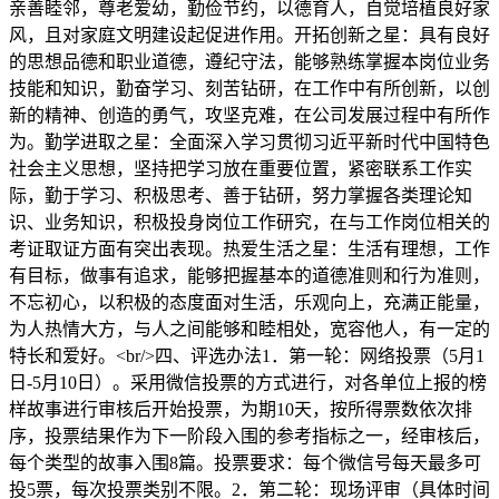
亲善睦邻，尊老爱幼，勤俭节约，以德育人，自觉培植良好家
风，且对家庭文明建设起促进作用。开拓创新之星：具有良好
的思想品德和职业道德，遵纪守法，能够熟练掌握本岗位业务
技能和知识，勤奋学习、刻苦钻研，在工作中有所创新，以创
新的精神、创造的勇气，攻坚克难，在公司发展过程中有所作
为。勤学进取之星：全面深入学习贯彻习近平新时代中国特色
社会主义思想，坚持把学习放在重要位置，紧密联系工作实
际，勤于学习、积极思考、善于钻研，努力掌握各类理论知
识、业务知识，积极投身岗位工作研究，在与工作岗位相关的
考证取证方面有突出表现。热爱生活之星：生活有理想，工作
有目标，做事有追求，能够把握基本的道德准则和行为准则，
不忘初心，以积极的态度面对生活，乐观向上，充满正能量，
为人热情大方，与人之间能够和睦相处，宽容他人，有一定的
特长和爱好。<br/>四、评选办法1．第一轮：网络投票（5月1
日-5月10日）。采用微信投票的方式进行，对各单位上报的榜
样故事进行审核后开始投票，为期10天，按所得票数依次排
序，投票结果作为下一阶段入围的参考指标之一，经审核后，
每个类型的故事入围8篇。投票要求：每个微信号每天最多可
投5票，每次投票类别不限。2．第二轮：现场评审（具体时间