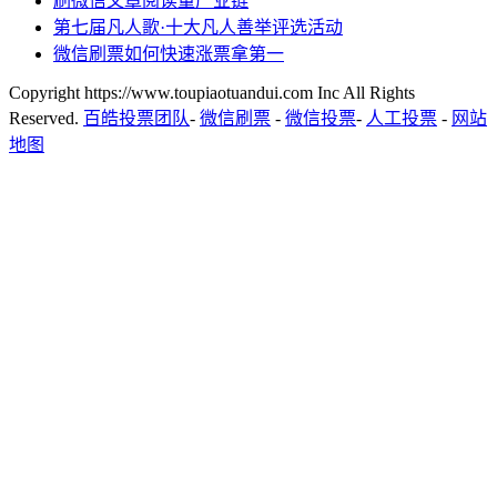
刷微信文章阅读量产业链
第七届凡人歌·十大凡人善举评选活动
微信刷票如何快速涨票拿第一
Copyright https://www.toupiaotuandui.com Inc All Rights
Reserved.
百皓投票团队
-
微信刷票
-
微信投票
-
人工投票
-
网站
地图