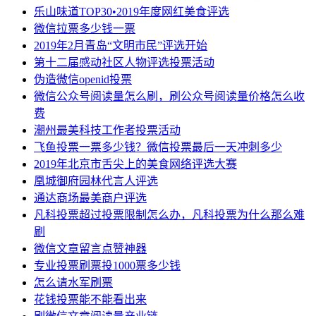
乐山味道TOP30•2019年度网红美食评选
微信拉票多少钱一票
2019年2月青岛“文明市民”评选开始
第十二届感动社区人物评选投票活动
伪造微信openid投票
微信公众号阅读量怎么刷，刷公众号阅读量价格怎么收
费
潮州最美科技工作者投票活动
飞鱼投票一票多少钱？微信投票最后一天冲刺多少
2019年北京市舌尖上的美食网络评选大赛
凰城御府园林代言人评选
通达商场最美商户评选
凡科投票超过投票限制怎么办，凡科投票为什么那么难
刷
微信文章留言点赞神器
专业投票刷票投1000票多少钱
怎么请水军刷票
花钱投票能不能看出来