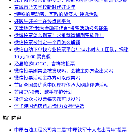
苏州微信投票价格多少，限制苏州地区微信刷票多少钱
宣城市蓝天学校新时代好少年
“特殊的劳动者、可敬的战疫人”评选活动
好医生好护士在线点赞平台
天津地区"我为金融街代言"投票活动报名征集
微博投票怎么刷票？求推荐微博刷票软件！
微信投票被锁定一个月怎么解锁
微信自助下单找专业投票平台！24 小时人工团队，揭秘
10 元 1000 票真假
泾县旅游LOGO、吉祥物投票
微信投票刷票会被发现吗，会被主办方查出来吗
微信投票活动主办方可以改票吗
首届全国最优秀中医理疗传承人网络评选活动
芒果TV投票：歌手守护计划
微信公众号投票每天都可以投吗
信华建国酒店首届“魅力女神”评选
热门内容
中原石油工程公司第二届“中原铁军十大杰出青年”投票