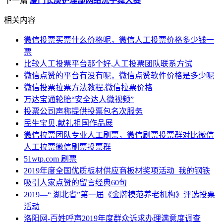
下一篇
厦门长庚护理部网络洗手舞大赛
相关内容
微信投票买票什么价格呢，微信人工投票价格多少钱一
票
比较人工投票平台那个好,人工投票团队联系方试
微信点赞的平台有没有呢，微信点赞软件价格是多少呢
微信投票拉票方法教程,微信拉票价格
万达宝通轮胎“安全达人微视频”
投票公司声称提供投票包名次服务
民生宝贝,献礼祖国作品展
微信拉票团队专业人工刷票，微信刷票投票群对比微信
人工拉票微信刷票投票群
51wtp.com 刷票
2019年度全国优质板材供应商板材奖项活动_我的钢铁
吸引人家点赞的留言经典60句
2019—“ 湖北省”第一届《金牌模范养老机构》评选投票
活动
洛阳网-百姓呼声2019年度群众诉求办理满意度调查