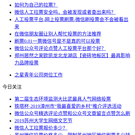
如何为自己的拉票？
微信人工拉票安全吗，会被发现或者查出来吗？
人工投票平台-网上投票刷票-微信刷投票会不会被看出
来
在微信朋友圈让别人帮忙投票的方法推荐
刷票0.01一票微信号是不是真的可以投票
微信公众号评论点赞人工投票平台那个好？
郑州居然之家欧凯龙北龙湖店【瓷砖地板区】最具影响
力品牌投票
之星
青年
公司
岗位
工作
今日关注
第二届生态环境监测大比武最具人气网络投票
铁塔杯·2019漳州市“我最喜爱的乡村”推介评选活动
微信公众号精选评论点赞和公众号文章留言点赞怎么刷
2019苏州大学生网络文艺节
微信人工拉票报价多少？