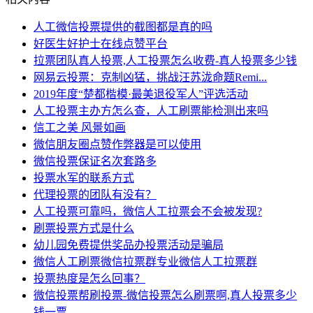
人工微信投票提供的截图都是真的吗
好医生好护士在线点赞平台
拉票团队真人投票,人工投票怎么收费-真人投票多少钱
网易云投票：克制凶猛，挑战汪苏泷命题Remi...
2019年度“楚都楷模·最美退役军人”评选活动
人工投票主办方怎么查，人工刷票能检测出来吗
信工之美 风景如画
微信朋友圈点赞作弊器是可以使用
微信投票保证名次套路多
投票水军的联系方式
代理投票的团队有没有？
人工投票可靠吗，微信人工拉票会不会被发现?
​刷票投票方式是什么
幼儿园免费提供奖品办投票活动是骗局
微信人工刷票微信拉票群专业微信人工拉票群
投票热度是怎么回事？
微信投票帮刷投票-微信投票怎么刷票啊,真人投票多少
钱一票