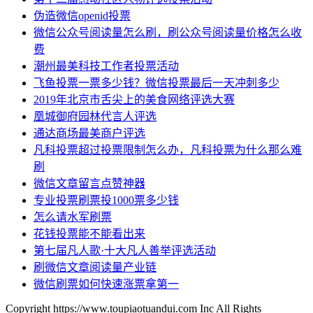
伪造微信openid投票
微信公众号阅读量怎么刷，刷公众号阅读量价格怎么收
费
潮州最美科技工作者投票活动
飞鱼投票一票多少钱？微信投票最后一天冲刺多少
2019年北京市舌尖上的美食网络评选大赛
凰城御府园林代言人评选
通达商场最美商户评选
凡科投票超过投票限制怎么办，凡科投票为什么那么难
刷
微信文章留言点赞神器
专业投票刷票投1000票多少钱
怎么请水军刷票
花钱投票能不能看出来
第七届凡人歌·十大凡人善举评选活动
刷微信文章阅读量产业链
微信刷票如何快速涨票拿第一
Copyright https://www.toupiaotuandui.com Inc All Rights