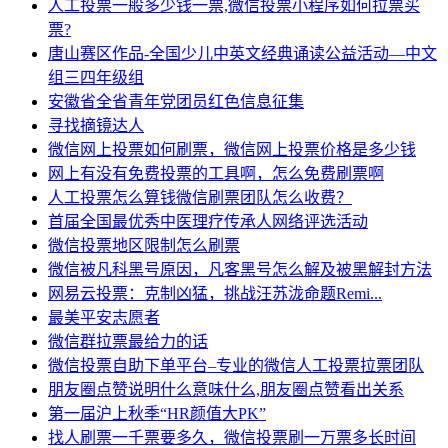
人工投票一般多少钱一票,微信投票小程序如何拉票买
票?
唐山赛区作品-全国少儿中英文经典诵读公益活动—中文
组三四年级组
安徽省全省青年党团员红色信息征集
寻找摘镜达人
微信网上投票如何刷票，微信网上投票价格是多少钱
网上有没有免费投票的工具啊，怎么免费刷票啊
人工投票怎么算钱微信刷票团队怎么收费？
首届全国最优秀中医理疗传承人网络评选活动
微信投票地区限制怎么刷票
微信被凡科黑号原因，凡客黑号怎么解及被黑解封方法
网易云投票：克制凶猛，挑战汪苏泷命题Remi...
最美平安志愿者
微信群拉票最给力的话
微信投票自助下单平台–专业的微信人工投票拉票团队
朋友圈点赞说明什么意味什么,朋友圈点赞看出关系
第一届沪上秋季“HR颜值大PK”
找人刷票一千票要多久，微信投票刷一万票多长时间