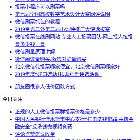
投票小程序可以刷票吗
第七届全国高校数字艺术设计大赛网评说明
微信刷票抓包的教程
2019星光二外第二届小语种推广大使选拔赛
微信投票在线刷网站 专业人工投票团队-网上找人拉投
票多少钱一票
微信刷量原理讲解
微信阅读量购买,微信浏览量购买
北京微信代投票哪家便宜，北京微信刷票哪家好
2019年度“好口碑幼儿园联盟”评选活动"
朋友圈
很多人
低价
团队
方式
今日关注
正规的人工微信投票群投票价格是多少
中国人民银行佳木斯市中心支行“打击洗钱犯罪 共筑金
融安全”反洗钱微视频竞赛
评论点赞怎么收费