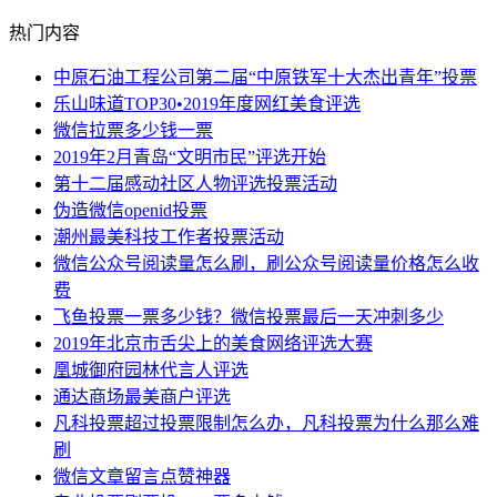
热门内容
中原石油工程公司第二届“中原铁军十大杰出青年”投票
乐山味道TOP30•2019年度网红美食评选
微信拉票多少钱一票
2019年2月青岛“文明市民”评选开始
第十二届感动社区人物评选投票活动
伪造微信openid投票
潮州最美科技工作者投票活动
微信公众号阅读量怎么刷，刷公众号阅读量价格怎么收
费
飞鱼投票一票多少钱？微信投票最后一天冲刺多少
2019年北京市舌尖上的美食网络评选大赛
凰城御府园林代言人评选
通达商场最美商户评选
凡科投票超过投票限制怎么办，凡科投票为什么那么难
刷
微信文章留言点赞神器