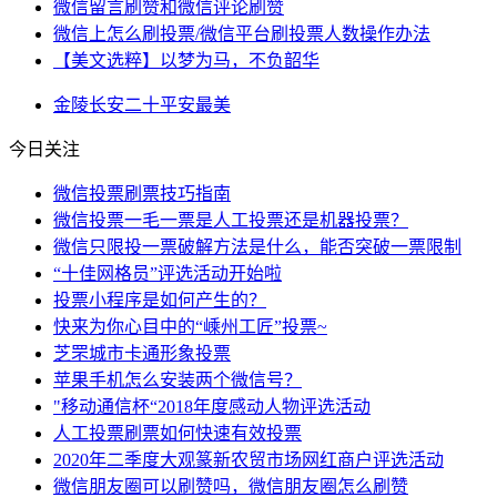
微信留言刷赞和微信评论刷赞
微信上怎么刷投票/微信平台刷投票人数操作办法
【美文选粹】以梦为马，不负韶华
金陵
长安
二十
平安
最美
今日关注
微信投票刷票技巧指南
微信投票一毛一票是人工投票还是机器投票？
微信只限投一票破解方法是什么，能否突破一票限制
“十佳网格员”评选活动开始啦
投票小程序是如何产生的？
快来为你心目中的“嵊州工匠”投票~
芝罘城市卡通形象投票
苹果手机怎么安装两个微信号？
"移动通信杯“2018年度感动人物评选活动
人工投票刷票如何快速有效投票
2020年二季度大观篆新农贸市场网红商户评选活动
微信朋友圈可以刷赞吗，微信朋友圈怎么刷赞