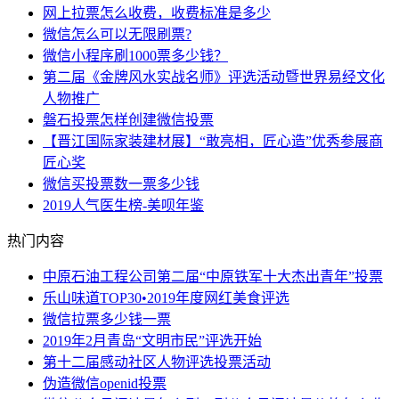
网上拉票怎么收费，收费标准是多少
微信怎么可以无限刷票?
微信小程序刷1000票多少钱？
第二届《金牌风水实战名师》评选活动暨世界易经文化
人物推广
磐石投票怎样创建微信投票
【晋江国际家装建材展】“敢亮相，匠心造”优秀参展商
匠心奖
微信买投票数一票多少钱
2019人气医生榜-美呗年鉴
热门内容
中原石油工程公司第二届“中原铁军十大杰出青年”投票
乐山味道TOP30•2019年度网红美食评选
微信拉票多少钱一票
2019年2月青岛“文明市民”评选开始
第十二届感动社区人物评选投票活动
伪造微信openid投票