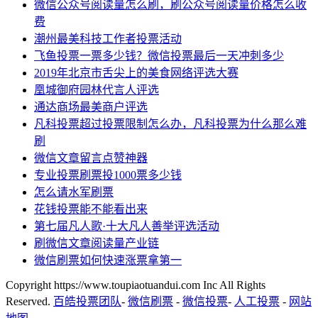
微信公众号阅读量怎么刷，刷公众号阅读量价格怎么收
费
潮州最美科技工作者投票活动
飞鱼投票一票多少钱？微信投票最后一天冲刺多少
2019年北京市舌尖上的美食网络评选大赛
凰城御府园林代言人评选
通达商场最美商户评选
凡科投票超过投票限制怎么办，凡科投票为什么那么难
刷
微信文章留言点赞神器
专业投票刷票投1000票多少钱
怎么请水军刷票
花钱投票能不能看出来
第七届凡人歌·十大凡人善举评选活动
刷微信文章阅读量产业链
微信刷票如何快速涨票拿第一
Copyright https://www.toupiaotuandui.com Inc All Rights
Reserved.
百皓投票团队
-
微信刷票
-
微信投票
-
人工投票
-
网站