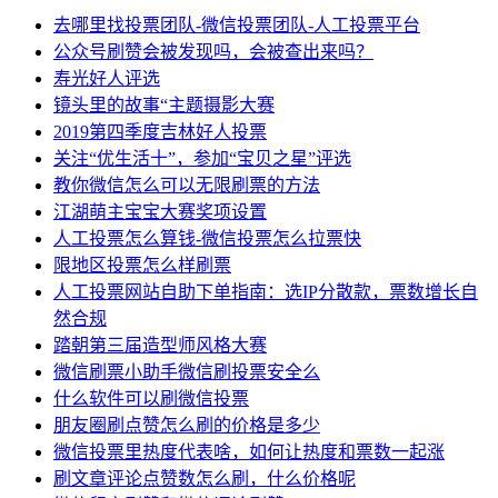
去哪里找投票团队-微信投票团队-人工投票平台
公众号刷赞会被发现吗，会被查出来吗？
寿光好人评选
镜头里的故事“主题摄影大赛
2019第四季度吉林好人投票
关注“优生活十”，参加“宝贝之星”评选
教你微信怎么可以无限刷票的方法
江湖萌主宝宝大赛奖项设置
人工投票怎么算钱-微信投票怎么拉票快
限地区投票怎么样刷票
人工投票网站自助下单指南：选IP分散款，票数增长自
然合规
踏朝第三届造型师风格大赛
微信刷票小助手微信刷投票安全么
什么软件可以刷微信投票
朋友圈刷点赞怎么刷的价格是多少
微信投票里热度代表啥，如何让热度和票数一起涨
刷文章评论点赞数怎么刷，什么价格呢