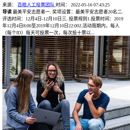
来源：
百皓人工投票团队
时间： 2022-05-16 07:43:25
导读
最美平安志愿者一. 奖项设置：最美平安志愿者20名二.
评选时间：12月4日-12月10日三. 投票规则1.投票时间：2019
年12月4日8:00至2019年12月10日22:002.活动周期内，每人
（每个ID）每天可投票一次，每次投十票以...