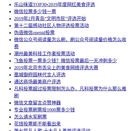
乐山味道TOP30•2019年度网红美食评选
微信拉票多少钱一票
2019年2月青岛“文明市民”评选开始
第十二届感动社区人物评选投票活动
伪造微信openid投票
微信公众号阅读量怎么刷，刷公众号阅读量价格怎么收
费
潮州最美科技工作者投票活动
飞鱼投票一票多少钱？微信投票最后一天冲刺多少
2019年北京市舌尖上的美食网络评选大赛
凰城御府园林代言人评选
通达商场最美商户评选
凡科投票超过投票限制怎么办，凡科投票为什么那么难
刷
微信文章留言点赞神器
专业投票刷票投1000票多少钱
怎么请水军刷票
花钱投票能不能看出来
第七届凡人歌·十大凡人善举评选活动