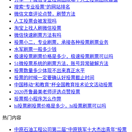
搜索“专业投票”的网站排名
微信文章评论点赞，刷赞方法
人工投票会被发现吗
淘宝上找人刷微信投票
微信快速刷票方法有吗
投票小二，专业刷票，承接各种投票刷票业务
水军刷票一般多少钱
极速投票刷票价格是多少，极速投票刷票可以吗
51微投票系统的刷票方法，账号异常破解方法
投票数量多少体现不出来真正水平
投票的时候一定要确认好投票截止时间
中国移动“和教育”杯全国教育技术论文活动投票
2020齐鲁最美老师评选点赞投票
投票帮小程序怎么作弊
hi投票刷投票价格是多少，hi投票刷票可以吗
热门内容
中原石油工程公司第二届“中原铁军十大杰出青年”投票