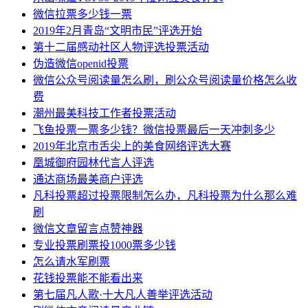
微信拉票多少钱一票
2019年2月青岛“文明市民”评选开始
第十二届感动社区人物评选投票活动
伪造微信openid投票
微信公众号阅读量怎么刷，刷公众号阅读量价格怎么收
费
潮州最美科技工作者投票活动
飞鱼投票一票多少钱？微信投票最后一天冲刺多少
2019年北京市舌尖上的美食网络评选大赛
凰城御府园林代言人评选
通达商场最美商户评选
凡科投票超过投票限制怎么办，凡科投票为什么那么难
刷
微信文章留言点赞神器
专业投票刷票投1000票多少钱
怎么请水军刷票
花钱投票能不能看出来
第七届凡人歌·十大凡人善举评选活动