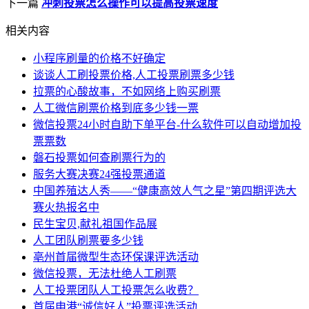
下一篇
冲刺投票怎么操作可以提高投票速度
相关内容
小程序刷量的价格不好确定
谈谈人工刷投票价格,人工投票刷票多少钱
拉票的心酸故事，不如网络上购买刷票
人工微信刷票价格到底多少钱一票
微信投票24小时自助下单平台-什么软件可以自动增加投
票票数
磐石投票如何查刷票行为的
服务大赛决赛24强投票通道
中国养殖达人秀——“健康高效人气之星”第四期评选大
赛火热报名中
民生宝贝,献礼祖国作品展
人工团队刷票要多少钱
亳州首届微型生态环保课评选活动
微信投票，无法杜绝人工刷票
人工投票团队人工投票怎么收费？
首届申港“诚信好人”投票评选活动