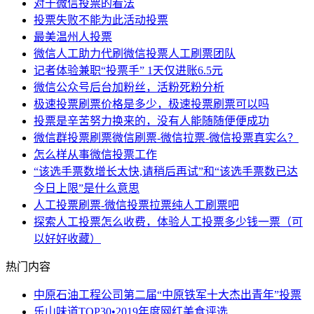
对于微信投票的看法
投票失败不能为此活动投票
最美温州人投票
微信人工助力代刷微信投票人工刷票团队
记者体验兼职“投票手” 1天仅进账6.5元
微信公众号后台加粉丝，活粉死粉分析
极速投票刷票价格是多少，极速投票刷票可以吗
投票是辛苦努力换来的，没有人能随随便便成功
微信群投票刷票微信刷票-微信拉票-微信投票真实么？
怎么样从事微信投票工作
“该选手票数增长太快,请稍后再试”和“该选手票数已达
今日上限”是什么意思
人工投票刷票-微信投票拉票纯人工刷票吧
探索人工投票怎么收费，体验人工投票多少钱一票（可
以好好收藏）
热门内容
中原石油工程公司第二届“中原铁军十大杰出青年”投票
乐山味道TOP30•2019年度网红美食评选