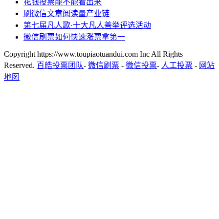
花钱投票能不能看出来
刷微信文章阅读量产业链
第七届凡人歌·十大凡人善举评选活动
微信刷票如何快速涨票拿第一
Copyright https://www.toupiaotuandui.com Inc All Rights
Reserved.
百皓投票团队
-
微信刷票
-
微信投票
-
人工投票
-
网站
地图