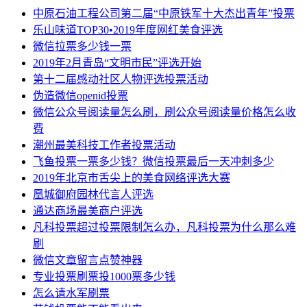
中原石油工程公司第二届“中原铁军十大杰出青年”投票
乐山味道TOP30•2019年度网红美食评选
微信拉票多少钱一票
2019年2月青岛“文明市民”评选开始
第十二届感动社区人物评选投票活动
伪造微信openid投票
微信公众号阅读量怎么刷，刷公众号阅读量价格怎么收
费
潮州最美科技工作者投票活动
飞鱼投票一票多少钱？微信投票最后一天冲刺多少
2019年北京市舌尖上的美食网络评选大赛
凰城御府园林代言人评选
通达商场最美商户评选
凡科投票超过投票限制怎么办，凡科投票为什么那么难
刷
微信文章留言点赞神器
专业投票刷票投1000票多少钱
怎么请水军刷票