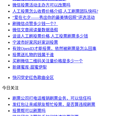
微信投票活动主办方可以改票吗
人工投票怎么收费价格介绍,人工刷票团队快吗?
“爱在七夕——秀出你的最美情侣照”评选活动
刷微信点赞多少钱一个？
微信文章阅读量数据造假
谈谈人工刷投票价格,人工投票刷票多少钱
宁波市好家风好家训投票
有效OpenID才能投票，依然被刷票是怎么回事
投票送礼物的钱属于谁
买刷微信二维码关注量价格是多少一个
新疆蜜库·甜蜜伊犁
快闪
党史
红色
歌曲
全区
今日关注
刷票公司打电话推销刷票业务，可以信任吗
发红包让亲戚朋友帮忙投票，是否算违规刷票
投票帮可以刷票吗