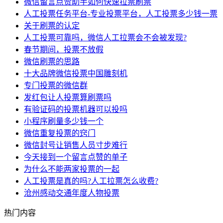
微信留言点赞助手如何快速拉票刷票
人工投票任务平台-专业投票平台，人工投票多少钱一票
关于刷票的认定
人工投票可靠吗，微信人工拉票会不会被发现?
春节期间，投票不放假
微信刷票的思路
十大品牌微信投票中国雕刻机
专门投票的微信群
发红包让人投票算刷票吗
有验证码的投票机器可以投吗
小程序刷量多少钱一个
微信重复投票的窍门
微信封号让销售人员寸步难行
今天接到一个留言点赞的单子
为什么不能两家投票的一起
人工投票是真的吗?人工拉票怎么收费?
沧州感动交通年度人物投票
热门内容