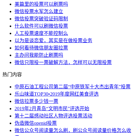
美篇里的投票可以刷票吗
微信投票水军怎么建立
微信投票突破验证码限制
什么软件可以刷微信投票
人工投票速度不能控制么
以为是谈恋爱，其实是在做投票业务
如何看待微信朋友圈拉票
主办问我能防止刷票吗
微信只限投一票破解方法，怎样可以无限投票
热门内容
中原石油工程公司第二届“中原铁军十大杰出青年”投票
乐山味道TOP30•2019年度网红美食评选
微信拉票多少钱一票
2019年2月青岛“文明市民”评选开始
第十二届感动社区人物评选投票活动
伪造微信openid投票
微信公众号阅读量怎么刷，刷公众号阅读量价格怎么收