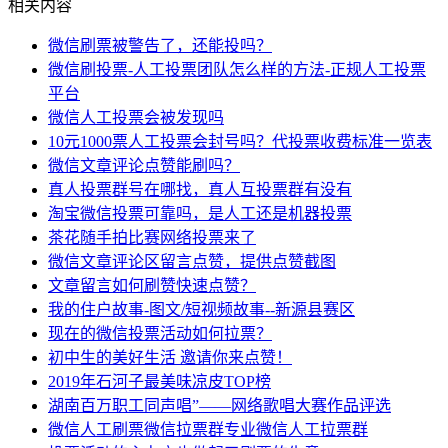
相关内容
微信刷票被警告了，还能投吗？
微信刷投票-人工投票团队怎么样的方法-正规人工投票
平台
微信人工投票会被发现吗
10元1000票人工投票会封号吗？代投票收费标准一览表
微信文章评论点赞能刷吗？
真人投票群号在哪找，真人互投票群有没有
淘宝微信投票可靠吗，是人工还是机器投票
茶花随手拍比赛网络投票来了
微信文章评论区留言点赞，提供点赞截图
文章留言如何刷赞快速点赞？
我的住户故事-图文/短视频故事--新源县赛区
现在的微信投票活动如何拉票？
初中生的美好生活 邀请你来点赞！
2019年石河子最美味凉皮TOP榜
湖南百万职工同声唱”——网络歌唱大赛作品评选
微信人工刷票微信拉票群专业微信人工拉票群