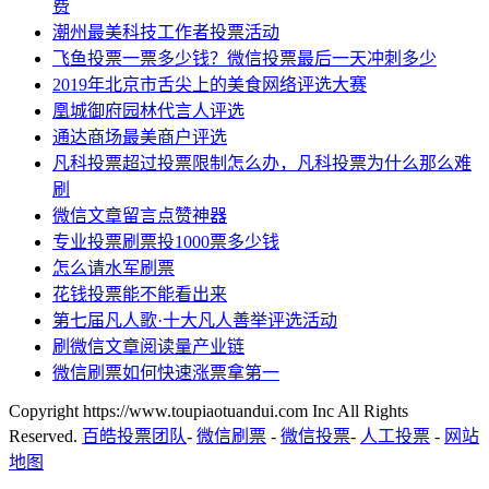
费
潮州最美科技工作者投票活动
飞鱼投票一票多少钱？微信投票最后一天冲刺多少
2019年北京市舌尖上的美食网络评选大赛
凰城御府园林代言人评选
通达商场最美商户评选
凡科投票超过投票限制怎么办，凡科投票为什么那么难
刷
微信文章留言点赞神器
专业投票刷票投1000票多少钱
怎么请水军刷票
花钱投票能不能看出来
第七届凡人歌·十大凡人善举评选活动
刷微信文章阅读量产业链
微信刷票如何快速涨票拿第一
Copyright https://www.toupiaotuandui.com Inc All Rights
Reserved.
百皓投票团队
-
微信刷票
-
微信投票
-
人工投票
-
网站
地图