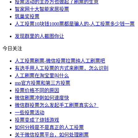
投票活动的主办方也做起了刷票的生意
智家网十大智能家居投票
筑巢奖投票
人工投票10块钱1000票都是骗人的-人工投票多少钱一票
发现
群里
的人
截图
你让
今日关注
人工投票刷票-微信投票拉票纯人工刷票吧
有选手用人工投票的方式来刷票，怎么识别
人工刷票在淘宝里叫什么
mp官方投票和第三方投票
投票价格不同的原因
微信刷票冲刺如何速度快
微信群投票怎么发起手工刷票真实么？
一些投票活动
投票变成了烧钱游戏
如何分辨是不是真正的人工投票
关于微信投票平台，如何处理刷票