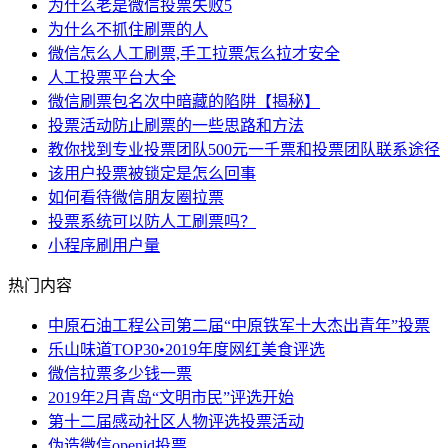
为什么老是微信投票失败5
为什么不抓住刷票的人
微信怎么人工刷票,手工拉票怎么拉才安全
人工投票平台大全
微信刷票包名次中暗藏的陷阱【揭秘】
投票活动防止刷票的一些思路和方法
教你找到专业投票团队500元一千票和投票团队联系途径
该用户投票被锁定是怎么回事
如何看待微信朋友圈拉票
投票系统可以防人工刷票吗？
小程序刷用户量
热门内容
中原石油工程公司第二届“中原铁军十大杰出青年”投票
乐山味道TOP30•2019年度网红美食评选
微信拉票多少钱一票
2019年2月青岛“文明市民”评选开始
第十二届感动社区人物评选投票活动
伪造微信openid投票