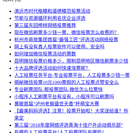
清远市时代楷模和道德模范投票活动
节能与资源循环利用名优企业评选
第三届东回榜样网络投票推荐
现在微信刷票多少钱一票，微信投票怎么收费的？
杭州市商旅集团首届“最强工匠”评选活动网络投票
网上有没有真人投票软件可以使用，安全吗
如何增加微信投票活动的票数
昆明微信投票价格多少，限制昆明地区微信刷票多少钱
十大品牌评选活动如何快速涨票呢？
人工投票任务平台-专业投票平台，人工投票多少钱一票
揭秘微信投票10元1000票假的人工投票点赞安全么
专业刷票团队-帮投票团队-微信怎么拉票快
小程序人工刷票平台有没有，小程序可以刷票吗
黄陂首届“泸州老窖盛世天香”杯萌宝大赛
【最美妈妈评选】注意！投票开始啦！大奖送给谁？你
来定
第三届“2018年度网络评选青海十佳户外运动俱乐部”
有哪些人工投票平台?人工投票团队有哪些?