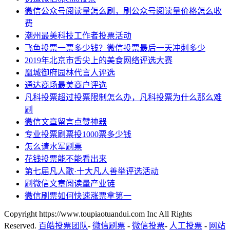
微信公众号阅读量怎么刷，刷公众号阅读量价格怎么收
费
潮州最美科技工作者投票活动
飞鱼投票一票多少钱？微信投票最后一天冲刺多少
2019年北京市舌尖上的美食网络评选大赛
凰城御府园林代言人评选
通达商场最美商户评选
凡科投票超过投票限制怎么办，凡科投票为什么那么难
刷
微信文章留言点赞神器
专业投票刷票投1000票多少钱
怎么请水军刷票
花钱投票能不能看出来
第七届凡人歌·十大凡人善举评选活动
刷微信文章阅读量产业链
微信刷票如何快速涨票拿第一
Copyright https://www.toupiaotuandui.com Inc All Rights
Reserved.
百皓投票团队
-
微信刷票
-
微信投票
-
人工投票
-
网站